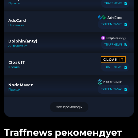
Прокси
TRAFFNEWS
AdsCard
TRAFFNEWS20
Платежка
Dolphin{anty}
TRAFFNEWS
Антидетект
Cloak IT
Клоака
TRAFFNEWS
NodeMaven
Прокси
TRAFFNEWS40
Все промокоды
Traffnews рекомендует