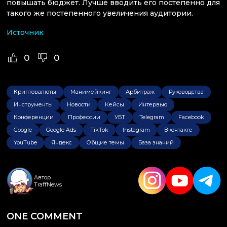
повышать бюджет. Лучше вводить его постепенно для
такого же постепенного увеличения аудитории.
Источник
0
0
Криптовалюты
Манимейкинг
Арбитраж
Руководства
Инструменты
Новости
Кейсы
Интервью
Конференции
Профессии
УБТ
Telegram
Facebook
Google
Google Ads
TikTok
Instagram
Вконтакте
YouTube
Яндекс
Общие темы
База знаний
Автор
TraffNews
ONE COMMENT