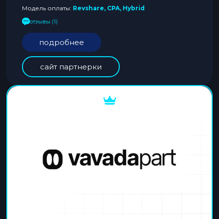
Модель оплаты:
Revshare, CPA, Hybrid
отзывы (1)
подробнее
сайт партнерки