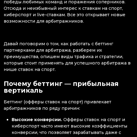
победы любимых команд и поражения соперников.
Отсюда и неизбывный интерес к ставкам на спорт,
киберспорт и live-ставкам. Все это открывает новые
возможности для арбитражников.
Давай поговорим о том, как работать с беттинг
партнерками для арбитража, разберем их
преимущества, опишем виды трафика и стратегии,
которые стоит применять для успешного арбитража в
нише ставок на спорт.
Почему беттинг — прибыльная
вертикаль
Беттинг (офферы ставок на спорт) привлекает
арбитражников по ряду причин:
Высокие конверсии.
Офферы ставок на спорт и
киберспорт часто имеют высокие коэффициенты
конверсии, что позволяет зарабатывать даже с