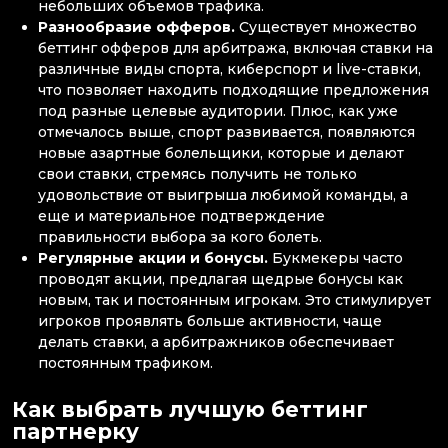
небольших объемов трафика.
Разнообразие офферов.
Существует множество
беттинг офферов для арбитража, включая ставки на
различные виды спорта, киберспорт и live-ставки,
что позволяет находить подходящие предложения
под разные целевые аудитории. Плюс, как уже
отмечалось выше, спорт развивается, появляются
новые азартные болельщики, которые и делают
свои ставки, стремясь получить не только
удовольствие от выигрыша любимой команды, а
еще и материальное подтверждение
правильности выбора за кого болеть.
Регулярные акции и бонусы.
Букмекеры часто
проводят акции, предлагая щедрые бонусы как
новым, так и постоянным игрокам. Это стимулирует
игроков проявлять больше активности, чаще
делать ставки, а арбитражников обеспечивает
постоянным трафиком.
Как выбрать лучшую беттинг
партнерку