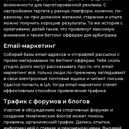
возможности для таргетированной рекламы. С
настройками таргета у разных платформ, конечно, по-
разному, но при должном желании, старании и опыте
можно получить хорошие результаты. Та же история с
креативами: делай такие, что привлекут максимум
внимания к твоим беттинг офферам для арбитража.
Email-маркетинг
Собирай базы email-адресов и отправляй рассылки с
промо-материалами по беттинг-офферам. Тебе сколь
угодно долго могут рассказывать про то, что email-
маркетинг всё, только люди по-прежнему заглядывают
в свои электронные почтовые ящики и читают письма.
Удастся попасть в ЦА, тогда email-маркетинг станет
эффективным способом привлечения трафика.
Трафик с форумов и блогов
Участие в обсуждениях на спортивных форумах и
создание тематических блогов может помочь
привлечь органический трафик. Делиcь опытом,
информацией о ставках и рекомендациями. Выдавай