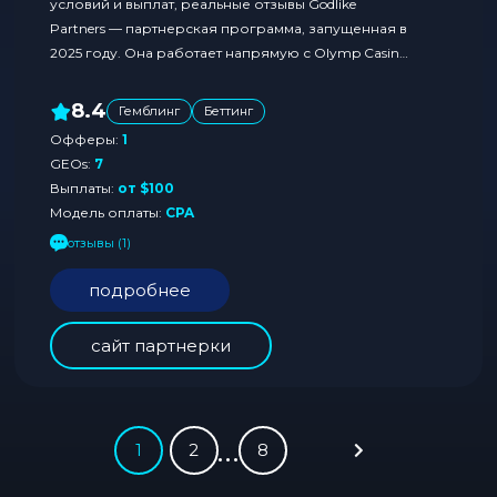
условий и выплат, реальные отзывы Godlike
Partners — партнерская программа, запущенная в
2025 году. Она работает напрямую с Olymp Casino,
крупным брендом в сфере iGaming, который
хорошо известен в СНГ и имеет репутацию
8.4
Гемблинг
Беттинг
надежного оператора. В отличие от большинства
Офферы:
1
партнерок, предлагающих множество офферов
GEOs:
7
разного качества, здесь сделан акцент на одном…
Выплаты:
от $100
Модель оплаты:
CPA
отзывы (1)
подробнее
сайт партнерки
…
1
2
8