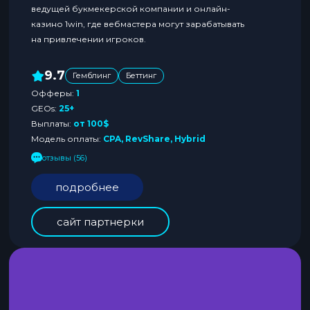
ведущей букмекерской компании и онлайн-
казино 1win, где вебмастера могут зарабатывать
на привлечении игроков.
9.7
Гемблинг
Беттинг
Офферы:
1
GEOs:
25+
Выплаты:
от 100$
Модель оплаты:
CPA, RevShare, Hybrid
отзывы (56)
подробнее
сайт партнерки