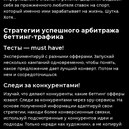
себя за прожженного любителя ставок на спорт,
который именно ими зарабатывает на жизнь. Шутка.
Хотя…
Стратегии успешного арбитража
беттинг-трафика
Тесты — must have!
Экспериментируй с разными офферами. Запускай
несколько кампаний одновременно, чтобы понять,
какое предложение дает лучший конверт. Потом на
нем и сосредоточишься.
Следи за конкурентами!
Изучай, что делают конкуренты, какие беттинг офферы
юзают. Следи за конкурентами через spy-сервисы. На
основе полученной информации адаптируй свои
стратегии, находи более конверсионные связки,
используй подсмотренные у конкурентов идеи и
подходы. Только «кради как художник», а не копируй