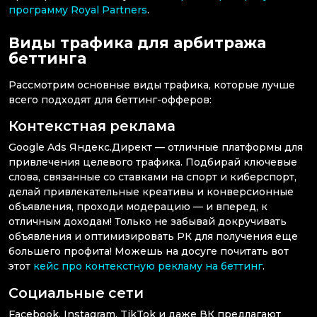
программу Royal Partners
.
Виды трафика для арбитража
беттинга
Рассмотрим основные виды трафика, которые лучше
всего подходят для беттинг-офферов:
Контекстная реклама
Google Ads Яндекс.Директ — отличные платформы для
привлечения целевого трафика. Подбирай ключевые
слова, связанные со ставками на спорт и киберспорт,
делай привлекательные креативы и конверсионные
объявления, проходи модерацию — и вперед, к
отличным доходам! Только не забывай докручивать
объявления и оптимизировать РК для получения еще
большего профита! Можешь на досуге почитать вот
этот
кейс про контекстную рекламу на беттинг
.
Социальные сети
Facebook, Instagram, TikTok и даже ВК предлагают