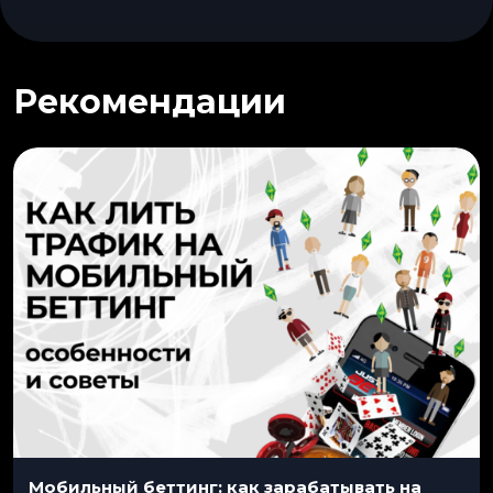
Рекомендации
Мобильный беттинг: как зарабатывать на