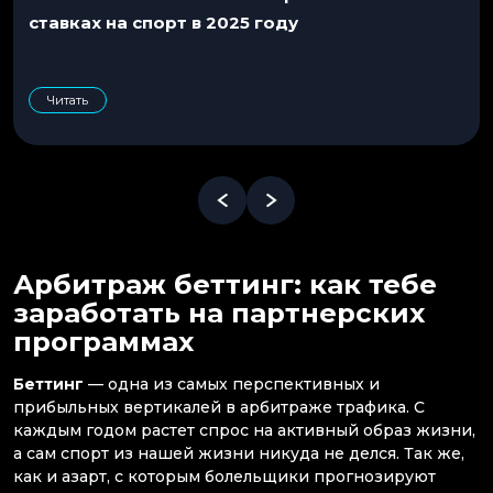
ставках на спорт в 2025 году
Читать
Арбитраж беттинг: как тебе
заработать на партнерских
программах
Беттинг
— одна из самых перспективных и
прибыльных вертикалей в арбитраже трафика. С
каждым годом растет спрос на активный образ жизни,
а сам спорт из нашей жизни никуда не делся. Так же,
как и азарт, с которым болельщики прогнозируют