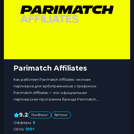
Parimatch Affiliates
Как работает Parimatch Affiliates: честная
партнерка для арбитражников с трафиком
Parimatch Affiliates — это официальная
партнерская программа бренда Parimatch,
ориентированная на арбитражников и команды,
работающие с трафиком в вертикали гемблинга.
9.2
Гемблинг
Беттинг
Партнерка предоставляет прямой доступ к
Офферы:
5
офферам от самого рекламодателя, включая
GEOs:
100+
казино, ставки на спорт и киберспорт. За счет