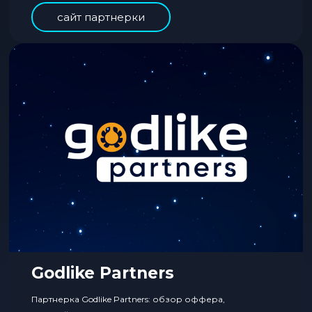
– Личный менеджер на связи постоянно, а не
сайт партнерки
только когда выдаёт оффер;
– Свой сервис SMS, Viber, WhatsApp рассылок для
дополнительной монетизации базы.
Godlike Partners
Партнерка Godlike Partners: обзор оффера,