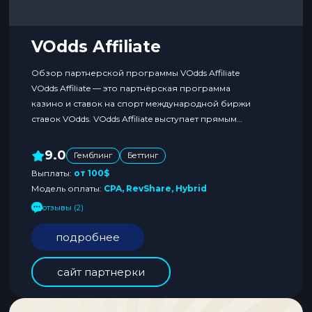
VOdds Affiliate
Обзор партнерской программы VOdds Affiliate
VOdds Affiliate — это партнёрская программа
казино и ставок на спорт международной биржи
ставок VOdds. VOdds Affiliate выступает прямым
рекламодателем, обеспечивает прозрачные
условия и предоставляет широкий набор
9.0
Гемблинг
Беттинг
инструментов для комфортного и эффективного
Выплаты:
от 100$
продвижения. Партнерам доступны три формата
Модель оплаты:
CPA, RevShare, Hybrid
монетизации: CPA для быстрых выплат, RevShare
отзывы (2)
для стабильного долгосрочного дохода и Hybrid
как…
подробнее
сайт партнерки