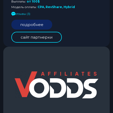
Выплаты:
от 100$
стабильных выплат, гибких условий монетизации
Модель оплаты:
CPA, RevShare, Hybrid
и индивидуального…
отзывы (3)
подробнее
сайт партнерки