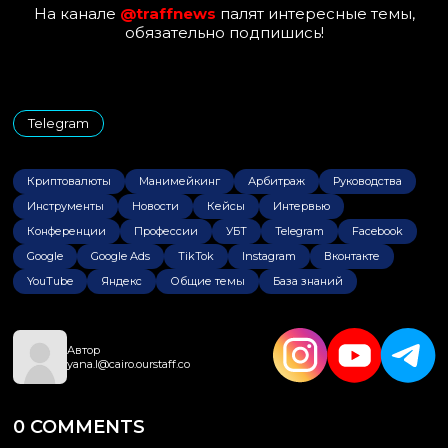
На канале
@traffnews
палят интересные темы,
обязательно подпишись!
Telegram
Криптовалюты
Манимейкинг
Арбитраж
Руководства
Инструменты
Новости
Кейсы
Интервью
Конференции
Профессии
УБТ
Telegram
Facebook
Google
Google Ads
TikTok
Instagram
Вконтакте
YouTube
Яндекс
Общие темы
База знаний
Автор
yana.l@cairo.ourstaff.co
0 COMMENTS