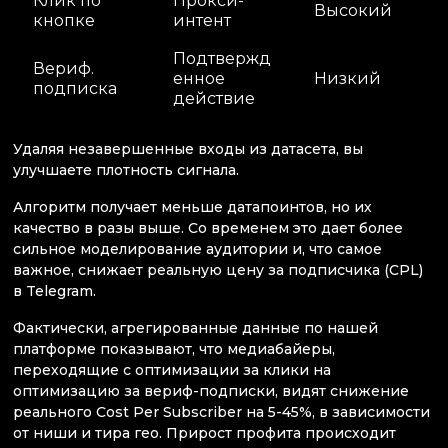
Клик по
Прокси-
Высокий
кнопке
интент
Подтвержд
Вериф.
енное
Низкий
подписка
действие
Удаляя незавершенные входы из датасета, вы
улучшаете плотность сигнала.
Алгоритм получает меньше датапоинтов, но их
качество в разы выше. Со временем это дает более
сильное моделирование аудитории и, что самое
важное, снижает реальную цену за подписчика (CPL)
в Telegram.
Фактически, агрегированные данные по нашей
платформе показывают, что медиабайеры,
переходящие с оптимизации за клики на
оптимизацию за вериф-подписки, видят снижение
реального Cost Per Subscriber на 5-45%, в зависимости
от ниши и тира гео. Прирост профита происходит