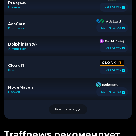
Proxys.io
Прокси
TRAFFNEWS
AdsCard
TRAFFNEWS20
Платежка
Dolphin{anty}
TRAFFNEWS
Антидетект
Cloak IT
Клоака
TRAFFNEWS
NodeMaven
Прокси
TRAFFNEWS40
Все промокоды
Traffnews рекомендует