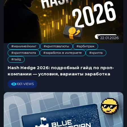
22.01.2026
2
2
#манимейкинг
#криптовалюты
#арбитраж
.
#криптовалюта
#заработок в интернете
#крипта
0
,
,
,
,
,
1
#гайд
.
Hash Hedge 2026: подробный гайд по проп-
2
компании — условия, варианты заработка
0
2
1001 VIEWS
6