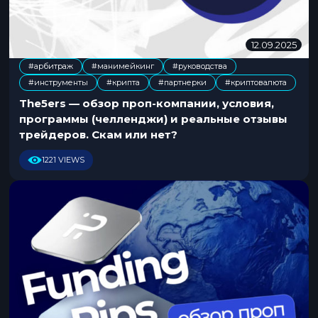
12.09.2025
2
0
#арбитраж
#манимейкинг
#руководства
.
,
,
,
,
,
#инструменты
#крипта
#партнерки
#криптовалюта
1
0
The5ers — обзор проп-компании, условия,
.
программы (челленджи) и реальные отзывы
2
трейдеров. Скам или нет?
0
2
1221 VIEWS
5