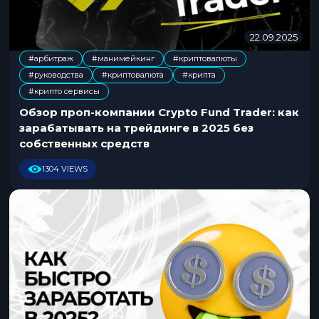
22.09.2025
0
4
#арбитраж
#манимейкинг
#криптовалюты
.
#руководства
#криптовалюта
#крипта
1
,
,
,
,
,
2
#крипто сервисы
.
Обзор проп-компании Crypto Fund Trader: как
2
зарабатывать на трейдинге в 2025 без
0
собственных средств
2
5
1304 VIEWS