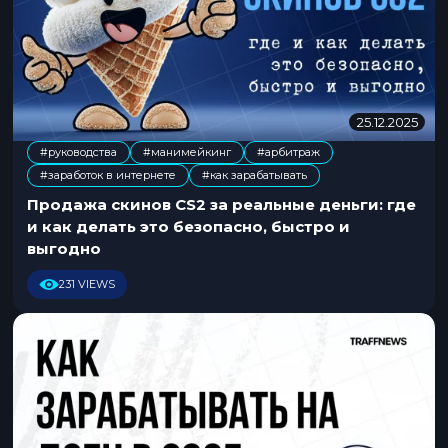
25.12.2025
0
2
#руководства
#манимейкинг
#арбитраж
.
,
,
,
#заработок в интернете
#как зарабатывать
0
3
Продажа скинов CS2 за реальные деньги: где
.
и как делать это безопасно, быстро и
2
выгодно
0
2
231 VIEWS
6