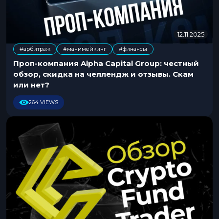
12.11.2025
0
9
#арбитраж
#манимейкинг
#финансы
.
,
1
Проп-компания Alpha Capital Group: честный
2
обзор, скидка на челлендж и отзывы. Скам
.
или нет?
2
0
264 VIEWS
2
5