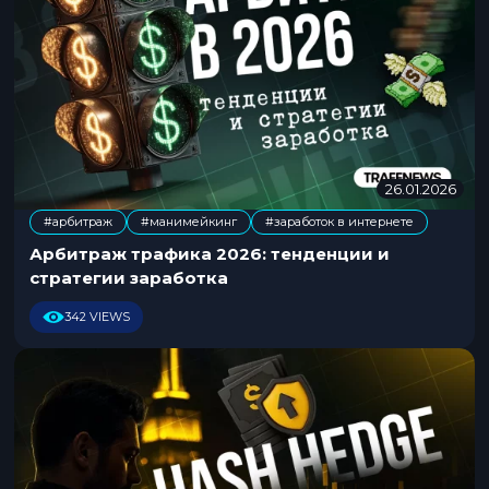
26.01.2026
2
1
#арбитраж
#манимейкинг
#заработок в интернете
.
,
0
Арбитраж трафика 2026: тенденции и
1
стратегии заработка
.
2
342 VIEWS
0
2
6