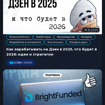
16.12.2025
1
5
#манимейкинг
#арбитраж
#руководства
#яндекс
.
,
,
,
,
,
#заработок в интернете
#источники
#яндекс.дзен
1
2
Как зарабатывать на Дзен в 2025, что будет в
.
2026: идеи и стратегии
2
0
203884 VIEWS
2
5