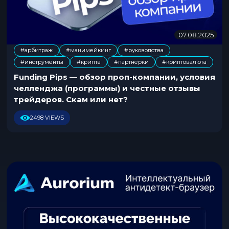
07.08.2025
2
0
#арбитраж
#манимейкинг
#руководства
.
,
,
,
,
,
#инструменты
#крипта
#партнерки
#криптовалюта
1
0
Funding Pips — обзор проп-компании, условия
.
челленджа (программы) и честные отзывы
2
трейдеров. Скам или нет?
0
2
2498 VIEWS
5