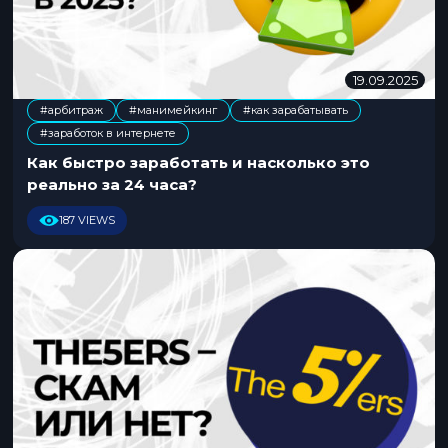
19.09.2025
1
4
#арбитраж
#манимейкинг
#как зарабатывать
.
,
,
#заработок в интернете
1
0
Как быстро заработать и насколько это
.
реально за 24 часа?
2
0
187 VIEWS
2
5