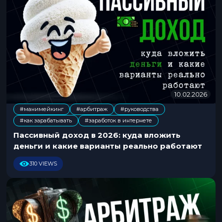
10.02.2026
1
0
#манимейкинг
#арбитраж
#руководства
.
,
,
,
#как зарабатывать
#заработок в интернете
0
2
Пассивный доход в 2026: куда вложить
.
деньги и какие варианты реально работают
2
0
310 VIEWS
2
6