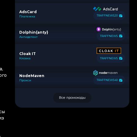
AdsCard
TRAFFNEWS20
Платежка
Dolphin{anty}
TRAFFNEWS
Антидетект
Cloak IT
Клоака
TRAFFNEWS
а,
ого
NodeMaven
Прокси
TRAFFNEWS40
Все промокоды
осы
из
о