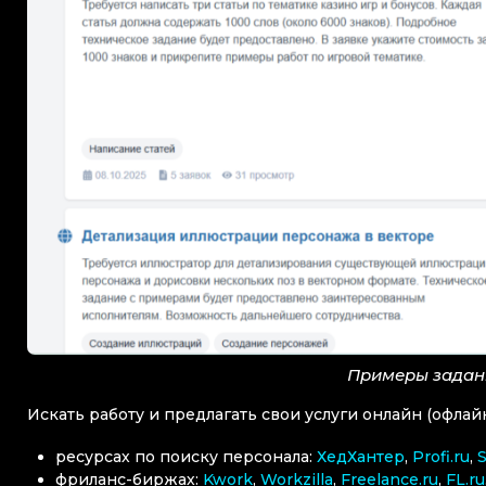
Примеры задан
Искать работу и предлагать свои услуги онлайн (офлай
ресурсах по поиску персонала:
ХедХантер
,
Profi.ru
,
фриланс-биржах:
Kwork
,
Workzilla
,
Freelance.ru
,
FL.ru