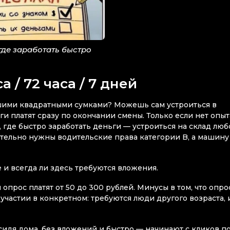
где заработать быстро
 / 72 часа / 7 дней
ьшими квадратными сумками? Можешь сам устроиться в
ги платят сразу по окончании смены. Только если нет опыт
 где быстро заработать деньги — устроиться на склад люб
ательно нужны водительские права категории B, а машину
 и всегда ли здесь требуются вложения.
 опрос платят от 50 до 300 рублей. Минусы в том, что опр
 участии в конкретном: требуются люди другого возраста, 
 сидя дома, без вложений и быстро — начинают с кликов п