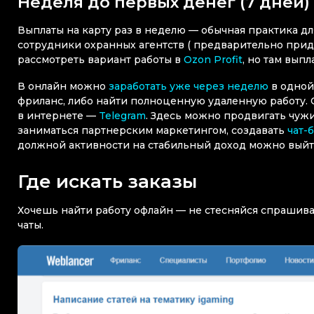
Неделя до первых денег (7 дней)
Выплаты на карту раз в неделю — обычная практика д
сотрудники охранных агентств ( предварительно прид
рассмотреть вариант работы в
Ozon Profit
, но там вып
В онлайн можно
заработать уже через неделю
в одной
фриланс, либо найти полноценную удаленную работу. 
в интернете —
Telegram
. Здесь можно продвигать чужи
заниматься партнерским маркетингом, создавать
чат-
должной активности на стабильный доход можно выйти 
Где искать заказы
Хочешь найти работу офлайн — не стесняйся спрашива
чаты.