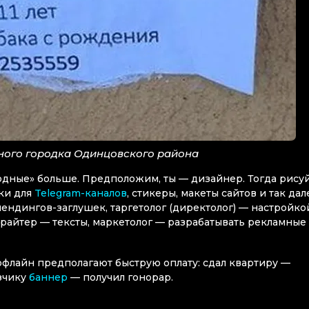
ного городка Одинцовского района
ходные» больше. Предположим, ты — дизайнер. Тогда рису
рки для
Telegram-каналов
, стикеры, макеты сайтов и так дал
ендингов-заглушек, таргетолог (директолог) — настройко
райтер — тексты, маркетолог — разрабатывать рекламные
офлайн предполагают быструю оплату: сдал квартиру —
азчику
баннер
— получил гонорар.