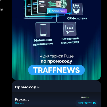
ля
Промокоды
Proxys.io
Прокси
TRAFFNEWS