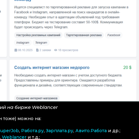
ий на бирже Weblancer
н тоже) можно на:
SuperJob
,
Работа.ру
,
Зарплата.ру
,
Авито.Работа
и др.;
,
Weblancer
и т.д.;