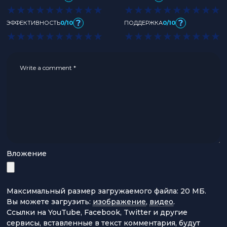
★
★
★
★
★
★
★
★
★
★
★
★
★
★
★
★
★
★
★
★
?
?
ЭФФЕКТИВНОСТЬ
0/10
ПОДДЕРЖКА
0/10
★
★
★
★
★
★
★
★
★
★
★
★
★
★
★
★
★
★
★
★
Вложение
Максимальный размер загружаемого файла: 20 МБ.
Вы можете загрузить:
изображение
,
видео
.
Ссылки на YouTube, Facebook, Twitter и другие
сервисы, вставленные в текст комментария, будут