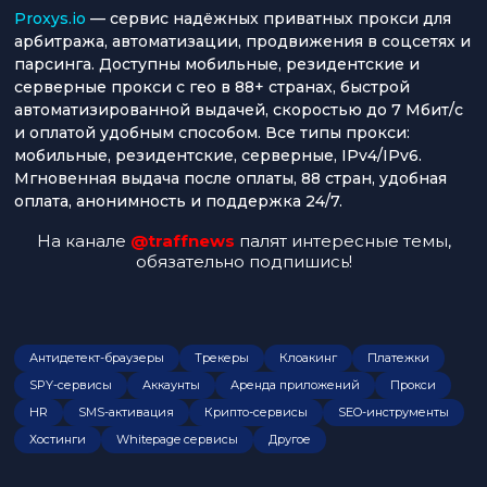
Proxys.io
— сервис надёжных приватных прокси для
арбитража, автоматизации, продвижения в соцсетях и
парсинга. Доступны мобильные, резидентские и
серверные прокси с гео в 88+ странах, быстрой
автоматизированной выдачей, скоростью до 7 Мбит/с
и оплатой удобным способом. Все типы прокси:
мобильные, резидентские, серверные, IPv4/IPv6.
Мгновенная выдача после оплаты, 88 стран, удобная
оплата, анонимность и поддержка 24/7.
На канале
@traffnews
палят интересные темы,
обязательно подпишись!
Антидетект-браузеры
Трекеры
Клоакинг
Платежки
SPY-сервисы
Аккаунты
Аренда приложений
Прокси
HR
SMS-активация
Крипто-сервисы
SEO-инструменты
Хостинги
Whitepage сервисы
Другое