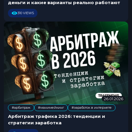
деньги и какие варианты реально работают
2
0
310 VIEWS
2
6
26.01.2026
2
1
#арбитраж
#манимейкинг
#заработок в интернете
.
,
0
Арбитраж трафика 2026: тенденции и
1
стратегии заработка
.