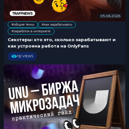
05.06.2026
0
5
#общие темы
#как зарабатывать
.
,
#заработок в интернете
0
6
Секстеры: кто это, сколько зарабатывают и
.
как устроена работа на OnlyFans
2
0
132 VIEWS
2
6