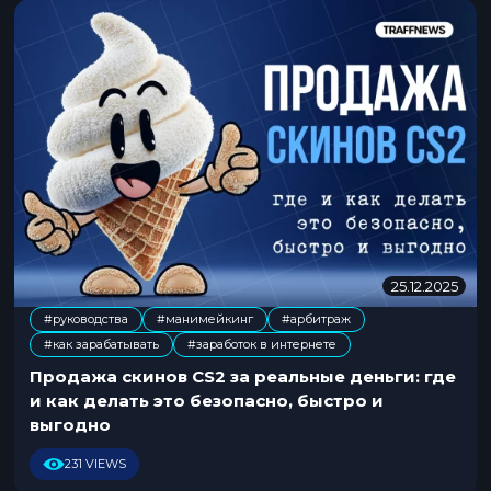
6
25.12.2025
0
2
#руководства
#манимейкинг
#арбитраж
.
,
,
,
#как зарабатывать
#заработок в интернете
0
3
Продажа скинов CS2 за реальные деньги: где
.
и как делать это безопасно, быстро и
2
выгодно
0
2
231 VIEWS
6