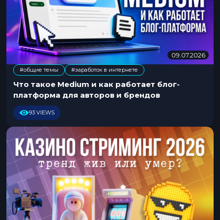
09.07.2026
1
3
#общие темы
#заработок в интернете
.
0
Что такое Medium и как работает блог-
7
платформа для авторов и брендов
.
2
93 VIEWS
0
2
6