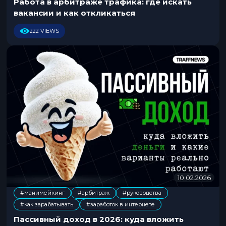
Работа в арбитраже трафика: где искать
.
вакансии и как откликаться
2
0
222 VIEWS
2
6
10.02.2026
1
0
#манимейкинг
#арбитраж
#руководства
.
,
,
,
#как зарабатывать
#заработок в интернете
0
2
Пассивный доход в 2026: куда вложить
.