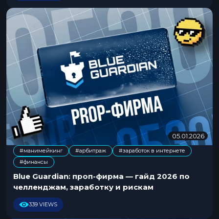
6
05.01.2026
2
2
#манимейкинг
#арбитраж
#заработок в интернете
.
,
,
#финансы
0
1
Blue Guardian: проп-фирма — гайд 2026 по
.
челленджам, заработку и рискам
2
0
339 VIEWS
2