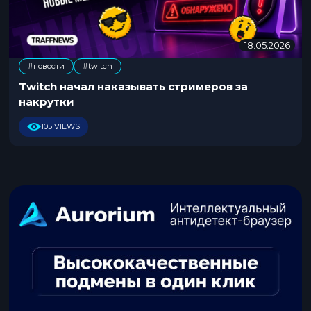
18.05.2026
1
8
#новости
#twitch
.
0
Twitch начал наказывать стримеров за
5
накрутки
.
2
105 VIEWS
0
2
6