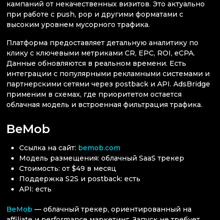
кампаний от некачественных визитов. Это актуально
при работе с push, pop и другими форматами с
высоким уровнем мусорного трафика.
Платформа предоставляет детальную аналитику по
клику с ключевыми метриками CR, EPC, ROI, eCPA.
Данные обновляются в реальном времени. Есть
интеграции с популярными рекламными системами и
партнерскими сетями через postback и API. AdsBridge
применим в схемах, где приоритетом остается
облачная модель и встроенная фильтрация трафика.
BeMob
Ссылка на сайт:
bemob.com
Модель размещения: облачный SaaS трекер
Стоимость: от $49 в месяц
Поддержка S2S и postback: есть
API: есть
BeMob
— облачный трекер, ориентированный на
affiliate и performance маркетинг. Запуск не требует