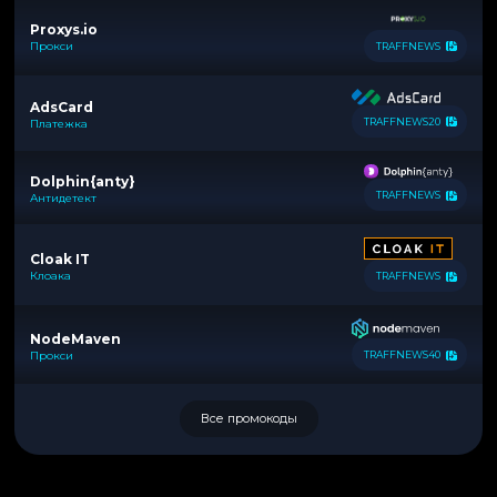
Proxys.io
Прокси
TRAFFNEWS
AdsCard
TRAFFNEWS20
Платежка
Dolphin{anty}
TRAFFNEWS
Антидетект
Cloak IT
Клоака
TRAFFNEWS
NodeMaven
Прокси
TRAFFNEWS40
Все промокоды