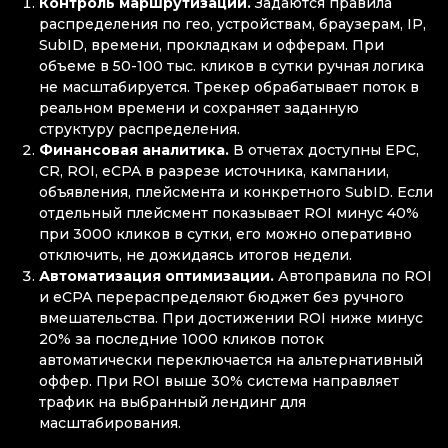
Контроль маршрутизации.
Задаются правила
распределения по гео, устройствам, браузерам, IP,
SubID, времени, прокладкам и офферам. При
объеме в 50-100 тыс. кликов в сутки ручная логика
не масштабируется. Трекер обрабатывает поток в
реальном времени и сохраняет заданную
структуру распределения.
Финансовая аналитика.
В отчетах доступны EPC,
CR, ROI, eCPA в разрезе источника, кампании,
объявления, плейсмента и конкретного SubID. Если
отдельный плейсмент показывает ROI минус 40%
при 3000 кликов в сутки, его можно оперативно
отключить, не дожидаясь итогов недели.
Автоматизация оптимизации.
Автоправила по ROI
и eCPA перераспределяют бюджет без ручного
вмешательства. При достижении ROI ниже минус
20% за последние 1000 кликов поток
автоматически переключается на альтернативный
оффер. При ROI выше 30% система направляет
трафик на выбранный лендинг для
масштабирования.