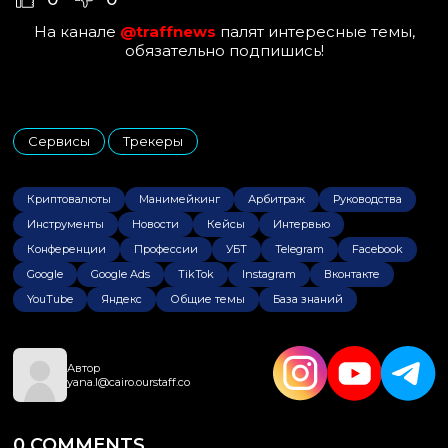
На канале
@traffnews
палят интересные темы,
обязательно подпишись!
Сервисы
Трекеры
,
Криптовалюты
Манимейкинг
Арбитраж
Руководства
Инструменты
Новости
Кейсы
Интервью
Конференции
Профессии
УБТ
Telegram
Facebook
Google
Google Ads
TikTok
Instagram
Вконтакте
YouTube
Яндекс
Общие темы
База знаний
Автор
yana.l@cairo.ourstaff.co
0 COMMENTS