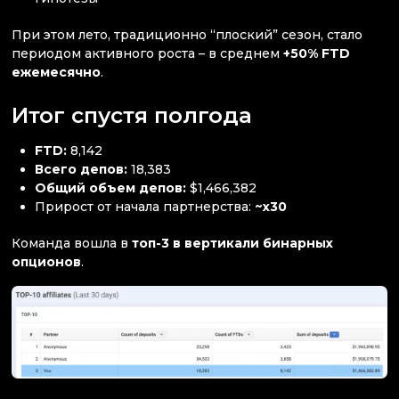
При этом лето, традиционно “плоский” сезон, стало
периодом активного роста – в среднем
+50% FTD
ежемесячно
.
Итог спустя полгода
FTD:
8,142
Всего депов:
18,383
Общий объем депов:
$1,466,382
Прирост от начала партнерства:
~x30
Команда вошла в
топ-3 в вертикали бинарных
опционов
.