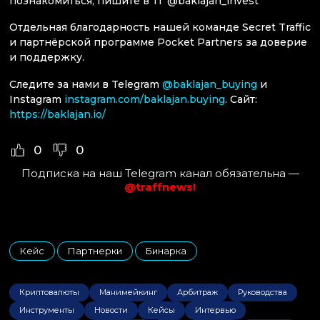
познакомиться, пишите в ТГ @baklajan_invest
Отдельная благодарность нашей команде Secret Traffic
и партнёрской программе Pocket Partners за доверие
и поддержку.
Следите за нами в Telegram
@baklajan_buying
и
Instagram
instagram.com/baklajan.buying
. Сайт:
https://baklajan.io/
0
0
Подписка на наш Telegram канал обязательна —
@traffnews!
Кейс
Партнерки
Бинарка
,
,
Криптовалюты
Манимейкинг
Арбитраж
Руководства
Инструменты
Новости
Кейсы
Интервью