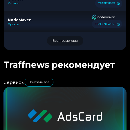
Клоака
TRAFFNEWS
NodeMaven
Прокси
TRAFFNEWS40
Все промокоды
Traffnews рекомендует
Сервисы
Показать все