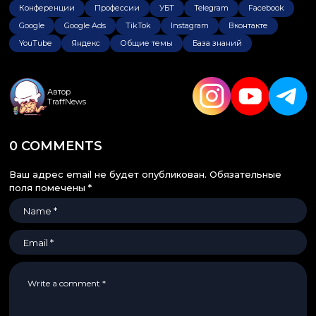
Конференции
Профессии
УБТ
Telegram
Facebook
Google
Google Ads
TikTok
Instagram
Вконтакте
YouTube
Яндекс
Общие темы
База знаний
Автор
TraffNews
0 COMMENTS
Ваш адрес email не будет опубликован.
Обязательные
поля помечены
*