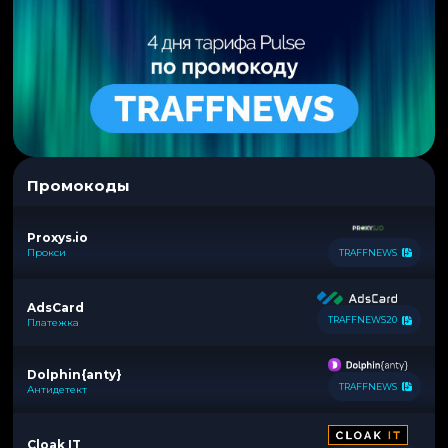
Промокоды
Proxys.io
Прокси
TRAFFNEWS
AdsCard
TRAFFNEWS20
Платежка
Dolphin{anty}
TRAFFNEWS
Антидетект
Cloak IT