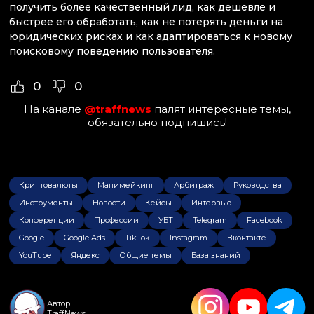
получить более качественный лид, как дешевле и
быстрее его обработать, как не потерять деньги на
юридических рисках и как адаптироваться к новому
поисковому поведению пользователя.
0
0
На канале
@traffnews
палят интересные темы,
обязательно подпишись!
Криптовалюты
Манимейкинг
Арбитраж
Руководства
Инструменты
Новости
Кейсы
Интервью
Конференции
Профессии
УБТ
Telegram
Facebook
Google
Google Ads
TikTok
Instagram
Вконтакте
YouTube
Яндекс
Общие темы
База знаний
Автор
TraffNews