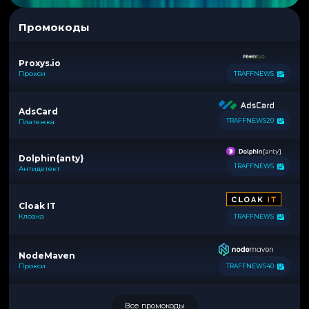
Промокоды
Proxys.io
Прокси
TRAFFNEWS
AdsCard
TRAFFNEWS20
Платежка
Dolphin{anty}
TRAFFNEWS
Антидетект
Cloak IT
Клоака
TRAFFNEWS
NodeMaven
Прокси
TRAFFNEWS40
Все промокоды