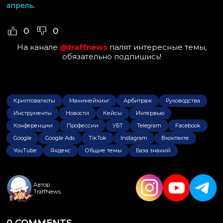
апрель
.
0
0
На канале
@traffnews
палят интересные темы,
обязательно подпишись!
Криптовалюты
Манимейкинг
Арбитраж
Руководства
Инструменты
Новости
Кейсы
Интервью
Конференции
Профессии
УБТ
Telegram
Facebook
Google
Google Ads
TikTok
Instagram
Вконтакте
YouTube
Яндекс
Общие темы
База знаний
Автор
TraffNews