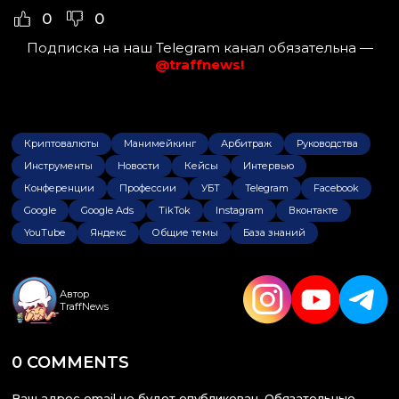
0
0
Подписка на наш Telegram канал обязательна —
@traffnews!
Криптовалюты
Манимейкинг
Арбитраж
Руководства
Инструменты
Новости
Кейсы
Интервью
Конференции
Профессии
УБТ
Telegram
Facebook
Google
Google Ads
TikTok
Instagram
Вконтакте
YouTube
Яндекс
Общие темы
База знаний
Автор
TraffNews
0 COMMENTS
Ваш адрес email не будет опубликован.
Обязательные