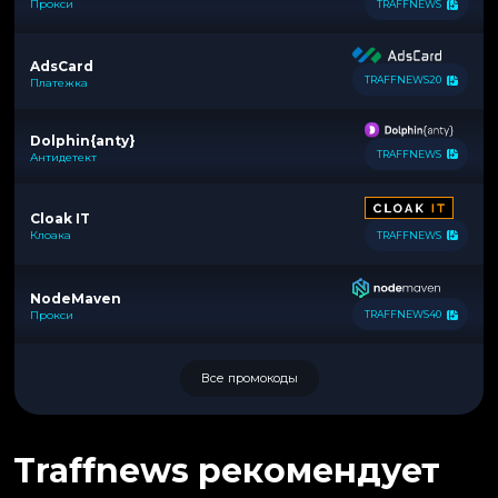
Прокси
TRAFFNEWS
AdsCard
TRAFFNEWS20
Платежка
Dolphin{anty}
TRAFFNEWS
Антидетект
Cloak IT
Клоака
TRAFFNEWS
NodeMaven
Прокси
TRAFFNEWS40
Все промокоды
Traffnews рекомендует