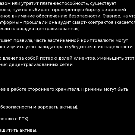
зом или утратит платежеспособность, существует
 к нолю, нужно выбирать проверенную биржу с хорошей
ное внимание обеспечению безопасности. Главное, на чт
тформы – прошла ли она аудит смарт-контрактов (касаетс
если площадка централизованная).
рушает правила, часть застейканной криптовалюты могут
о изучить узлы валидатора и убедиться в их надежности.
то влечет за собой потерю долей клиентов. Уменьшить этот
ения децентрализованных сетей.
боев в работе стороннего хранителя. Причины могут быть
безопасности и воровать активы).
ошло с FTX).
ащитить активы.