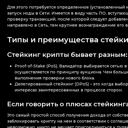
Для этого потребуется определенное (установленный 
запуск ноды в Сети. Имеется в виду часть ПО, вступа
проверку транзакций, после которой следует добавле
направлено в Сеть, тем крупнее вознаграждение его в
Типы и преимущества стейк
Стейкинг крипты бывает разным:
Proof-of-Stake (PoS). Валидатор выбирается сетью в
осуществляется по принципу аукциона. Чем больше 
выполнения проверки нового блока.
Делегированный стейкинг (DPoS) – это когда выбо
интересах заинтересованных в процессе сторон.
Если говорить о плюсах стейкин
Это самый простой способ получения дохода от собстве
заблокировать крипту на нем в соответствии с соглаше
невозможно, никто не мешает присоединиться к пулам