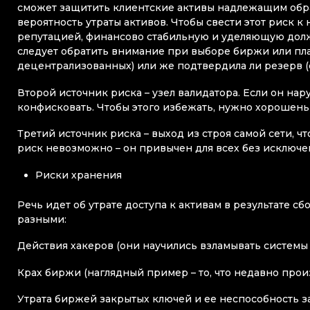
сможет защитить клиентские активы надлежащим обра
вероятность утраты активов. Чтобы свести этот риск
репутацией, финансово стабильную и уделяющую долж
следует обратить внимание при выборе биржи или пла
децентрализованных) или же подтвердила ли резерв (
Второй источник риска – узел валидатора. Если он на
конфисковать. Чтобы этого избежать, нужно хорошеньк
Третий источник риска – выход из строя самой сети, ч
риск невозможно – он привычен для всех без исключ
Риски хранения
Речь идет об утрате доступа к активам в результате с
разными:
Действия хакеров (они научились взламывать системы 
Крах биржи (наглядный пример – то, что недавно произ
Утрата биржей закрытых ключей и ее неспособность з