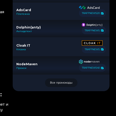
AdsCard
ая
TRAFFNEWS20
Платежка
Dolphin{anty}
TRAFFNEWS
Антидетект
Cloak IT
Клоака
TRAFFNEWS
NodeMaven
Прокси
TRAFFNEWS40
Все промокоды
:
ет и
ку