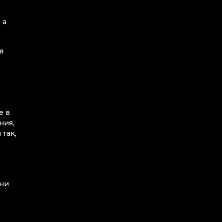
 а
я
а
е в
ния,
 так,
Они