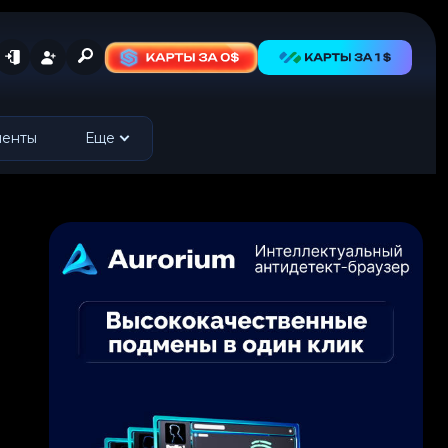
менты
Еще