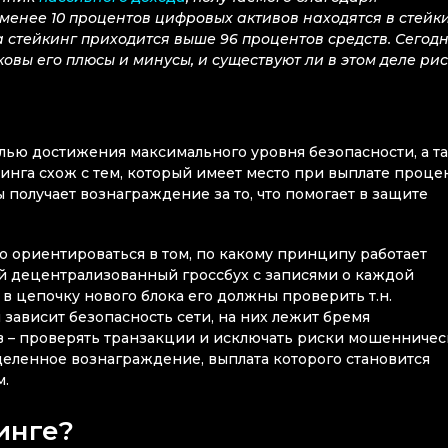
менее 10 процентов цифровых активов находятся в стейки
на стейкинг приходится выше 96 процентов средств. Сегод
ковы его плюсы и минусы, и существуют ли в этом деле ри
елью достижения максимального уровня безопасности, а т
нга схож с тем, который имеет место при выплате проце
 получает вознаграждение за то, что помогает в защите
ого ориентироваться в том, по какому принципу работает
ий децентрализованный гроссбух с записями о каждой
в цепочку нового блока его должны проверить т.н.
 зависит безопасность сети, на них лежит бремя
ров – проверять транзакции и исключать риски мошенниче
деленное вознаграждение, выплата которого становится
м.
инге?