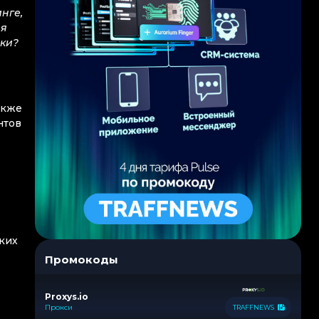
нге,
ня
ски?
акже
нтов
ских
Промокоды
Proxys.io
Прокси
TRAFFNEWS