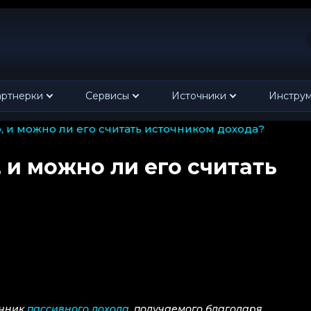
ртнерки
Сервисы
Источники
Инстру
то, и можно ли его считать источником дохода?
, и можно ли его считать
очник
пассивного дохода
, получаемого благодаря