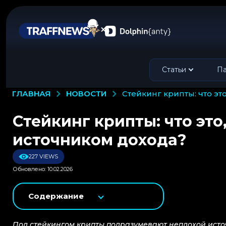
Статьи
Па
НОВОСТИ
ГЛАВНАЯ
стейкинг крипты: что э
Стейкинг крипты: что это
источником дохода?
227 VIEWS
Обновлено: 10.02.2026
Содержание
Под стейкингом крипты подразумевают неплохой ист