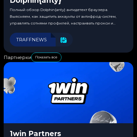
Dolphin{anty}
Полный обзор Dolphin{anty} антидетект браузера.
Выясняем, как защитить аккаунты от антифрод-систем,
управлять сотнями профилей, настраивать прокси и
автоматизировать рабочие процессы для максимальной
эффективности.
TRAFFNEWS
Партнерки
Показать все
1win Partners