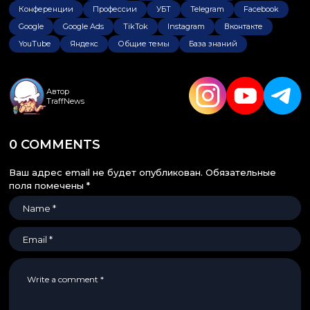
Конференции
Профессии
УБТ
Telegram
Facebook
Google
Google Ads
TikTok
Instagram
Вконтакте
YouTube
Яндекс
Общие темы
База знаний
Автор
TraffNews
0 COMMENTS
Ваш адрес email не будет опубликован.
Обязательные
поля помечены
*