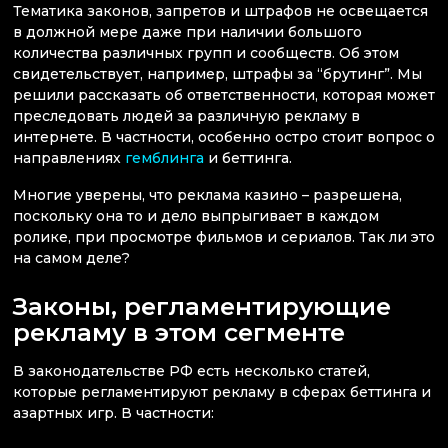
Тематика законов, запретов и штрафов не освещается
в должной мере даже при наличии большого
количества различных групп и сообществ. Об этом
свидетельствует, например, штрафы за “брутинг”. Мы
решили рассказать об ответственности, которая может
преследовать людей за различную рекламу в
интернете. В частности, особенно остро стоит вопрос о
направлениях
гемблинга
и беттинга.
Многие уверены, что реклама казино – разрешена,
поскольку она то и дело выпрыгивает в каждом
ролике, при просмотре фильмов и сериалов. Так ли это
на самом деле?
Законы, регламентирующие
рекламу в этом сегменте
В законодательстве РФ есть несколько статей,
которые регламентируют рекламу в сферах беттинга и
азартных игр. В частности: