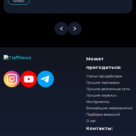
Читать
Может
пригодиться:
Статьи про арбитраж
Лучшие партнерки
Лучшие рекламные сети
Лучшие сервисы
Инструменты
Ближайшие мероприятия
Подборка вакансий
О нас
Контакты: