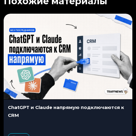
Похожие материалы
ChatGPT и Claude напрямую подключаются к
CRM