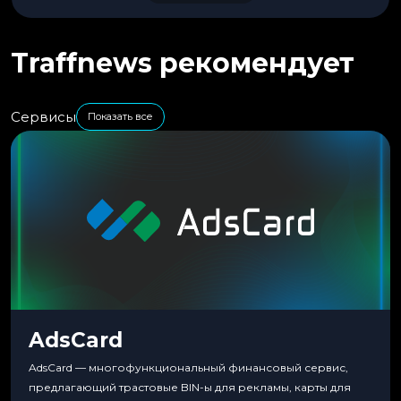
Traffnews рекомендует
Сервисы
Показать все
AdsCard
AdsCard — многофункциональный финансовый сервис,
предлагающий трастовые BIN-ы для рекламы, карты для