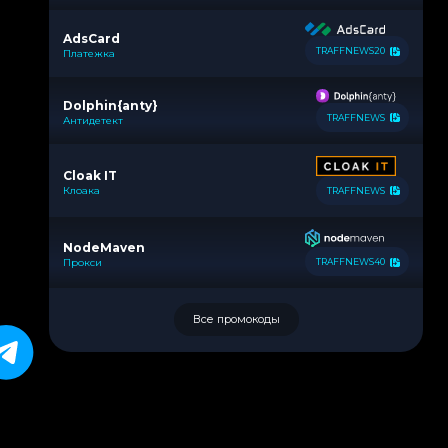
AdsCard
TRAFFNEWS20
Платежка
Dolphin{anty}
TRAFFNEWS
Антидетект
Cloak IT
Клоака
TRAFFNEWS
NodeMaven
Прокси
TRAFFNEWS40
Все промокоды