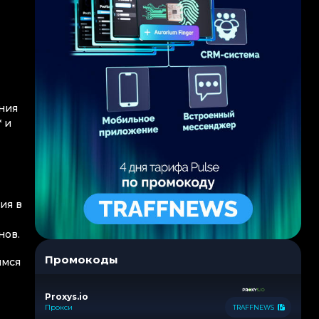
ния
 и
ия в
нов.
Промокоды
имся
Proxys.io
Прокси
TRAFFNEWS