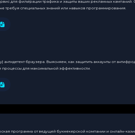
ервис для фильтрации трафика и защиты ваших рекламных кампаний.
 не требуя специальных знаний или навыков программирования.
y} антидетект браузера. Выясняем, как защитить аккаунты от антифро
е процессы для максимальной эффективности.
нерская программа от ведущей букмекерской компании и онлайн-казин