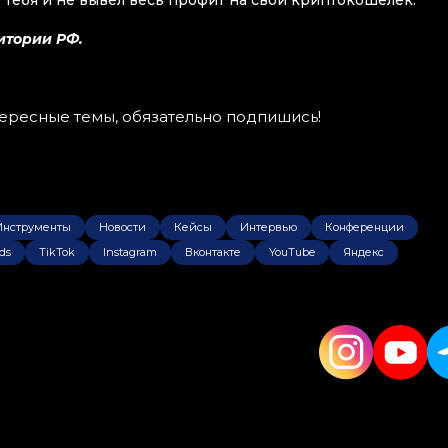
е тебя и не вывел весь профит на свой криптокошелек.
итории РФ.
тересные темы, обязательно подпишись!
Инструменты
Новости
Кейсы
Интервью
Конференции
ds
TikTok
Instagram
Вконтакте
YouTube
Яндекс