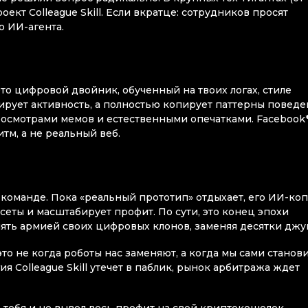
ект Colleague Skill. Если вкратце: сотрудников просят
о ИИ-агента.
Это цифровой двойник, обученный на твоих логах, стиле
ирует активность, а полностью копирует паттерны поведе
росмотрами мемов и естественными опечатками. Facebook*
итм, а не реальный веб.
 команде. Пока «реальный прототип» отдыхает, его ИИ-коп
сеты и масштабирует профит. По сути, это конец эпохи
ять армией своих цифровых клонов, заменяя десятки джу
то не когда роботы нас заменяют, а когда мы сами станов
я Colleague Skill утечет в паблик, рынок арбитража ждет