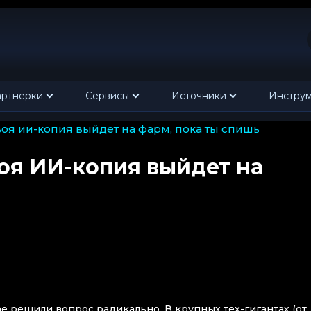
ртнерки
Сервисы
Источники
Инстру
твоя ии-копия выйдет на фарм, пока ты спишь
оя ИИ-копия выйдет на
ае решили вопрос радикально. В крупных тех-гигантах (от