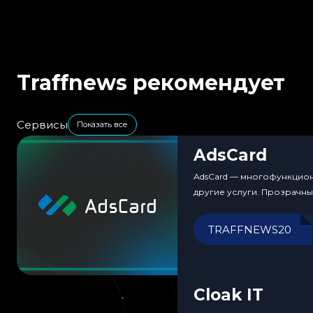
Traffnews рекомендует
Сервисы
Показать все
AdsCard
AdsCard — многофункциона
другие услуги. Прозрачн
TRAFFNEWS20
Cloak IT