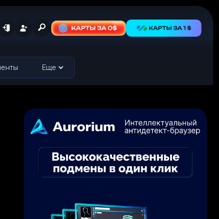
менты
Еще