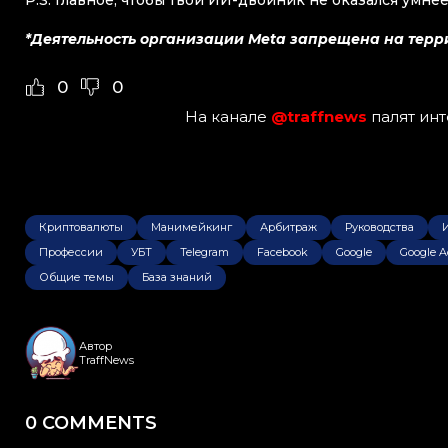
P.S. Главное, чтобы твой ИИ-двойник не оказался умне
*Деятельность организации Meta запрещена на терр
0
0
На канале
@traffnews
палят ин
Криптовалюты
Манимейкинг
Арбитраж
Руководства
Профессии
УБТ
Telegram
Facebook
Google
Google A
Общие темы
База знаний
Автор
TraffNews
0 COMMENTS