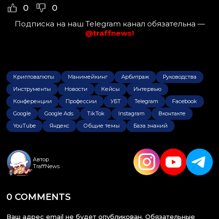
0
0
Подписка на наш Telegram канал обязательна —
@traffnews!
Криптовалюты
Манимейкинг
Арбитраж
Руководства
Инструменты
Новости
Кейсы
Интервью
Конференции
Профессии
УБТ
Telegram
Facebook
Google
Google Ads
TikTok
Instagram
Вконтакте
YouTube
Яндекс
Общие темы
База знаний
Автор
TraffNews
0 COMMENTS
Ваш адрес email не будет опубликован.
Обязательные