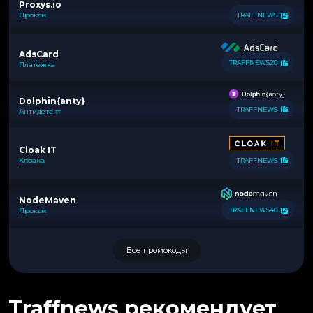
Proxys.io
Прокси
TRAFFNEWS
AdsCard
TRAFFNEWS20
Платежка
Dolphin{anty}
TRAFFNEWS
Антидетект
Cloak IT
Клоака
TRAFFNEWS
NodeMaven
Прокси
TRAFFNEWS40
Все промокоды
Traffnews рекомендует