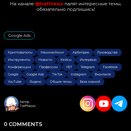
На канале
@traffnews
палят интересные темы,
обязательно подпишись!
Google Ads
Криптовалюты
Манимейкинг
Арбитраж
Руководства
Инструменты
Новости
Кейсы
Интервью
Конференции
Профессии
УБТ
Telegram
Facebook
Google
Google Ads
TikTok
Instagram
Вконтакте
YouTube
Яндекс
Общие темы
База знаний
Автор
TraffNews
0 COMMENTS