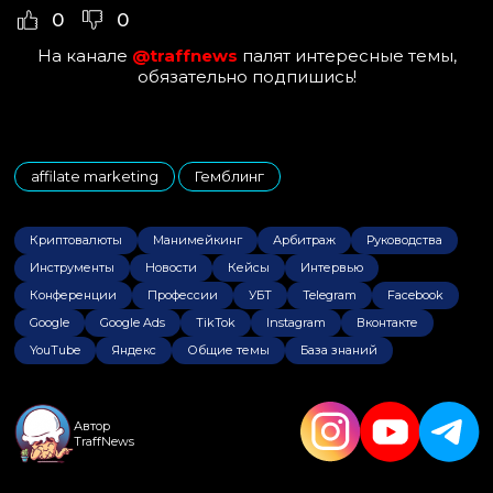
0
0
На канале
@traffnews
палят интересные темы,
обязательно подпишись!
affilate marketing
Гемблинг
,
Криптовалюты
Манимейкинг
Арбитраж
Руководства
Инструменты
Новости
Кейсы
Интервью
Конференции
Профессии
УБТ
Telegram
Facebook
Google
Google Ads
TikTok
Instagram
Вконтакте
YouTube
Яндекс
Общие темы
База знаний
Автор
TraffNews