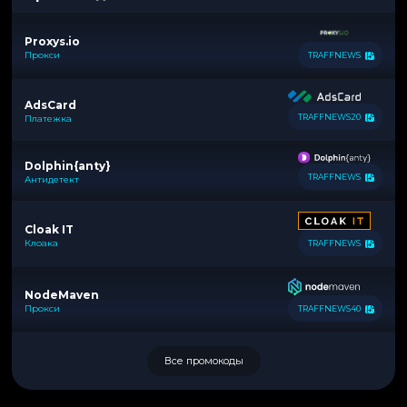
Proxys.io
Прокси
TRAFFNEWS
AdsCard
TRAFFNEWS20
Платежка
Dolphin{anty}
TRAFFNEWS
Антидетект
Cloak IT
Клоака
TRAFFNEWS
NodeMaven
Прокси
TRAFFNEWS40
Все промокоды