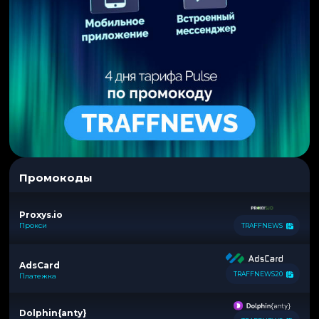
Промокоды
Proxys.io
Прокси
TRAFFNEWS
AdsCard
TRAFFNEWS20
Платежка
Dolphin{anty}