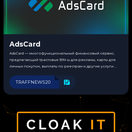
AdsCard
AdsCard — многофункциональный финансовый сервис,
предлагающий трастовые BIN-ы для рекламы, карты для
личных покупок, выплаты по реестрам и другие услуги.
Прозрачные комиссии, поддержка криптовалют и удобные
инструменты для управления финансами.
TRAFFNEWS20