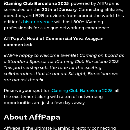
iGaming Club Barcelona 2025
, powered by AffPapa, is
scheduled on the
20th of January
. Connecting affiliates,
operators, and B2B providers from around the world, this
edition’s
historic venue
will host 800+ iGaming
professionals for a unique networking experience.
AffPapa’s Head of Commercial Yeva Avagyan
commented:
«
We’re happy to welcome EvenBet Gaming on board as
a Standard Sponsor for iGaming Club Barcelona 2025.
This partnership sets the tone for the exciting
collaborations that lie ahead. Sit tight, Barcelona: we
are almost there!
»
Reserve your spot for
iGaming Club Barcelona 2025
, all
the excitement along with a ton of networking
opportunities are just a few days away.
About AffPapa
AffPapa is the ultimate iGaming directory connecting