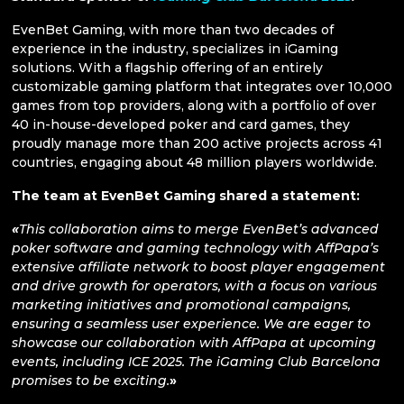
EvenBet Gaming, with more than two decades of
experience in the industry, specializes in iGaming
solutions. With a flagship offering of an entirely
customizable gaming platform that integrates over 10,000
games from top providers, along with a portfolio of over
40 in-house-developed poker and card games, they
proudly manage more than 200 active projects across 41
countries, engaging about 48 million players worldwide.
The team at EvenBet Gaming shared a statement:
«
This collaboration aims to merge EvenBet’s advanced
poker software and gaming technology with AffPapa’s
extensive affiliate network to boost player engagement
and drive growth for operators, with a focus on various
marketing initiatives and promotional campaigns,
ensuring a seamless user experience. We are eager to
showcase our collaboration with AffPapa at upcoming
events, including ICE 2025. The iGaming Club Barcelona
promises to be exciting.
»