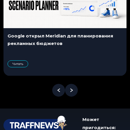
Google открыл Meridian для планирования
рекламных бюджетов
Читать
Может
пригодиться: