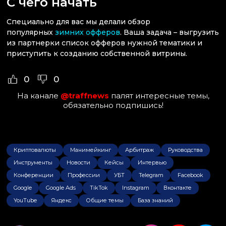
С чего начать
Специально для вас мы делали обзор
популярных
зимних офферов
. Ваша задача – выгрузить
из партнерки список офферов нужной тематики и
приступить к созданию собственной витрины.
0
0
На канале
@traffnews
палят интересные темы,
обязательно подпишись!
Криптовалюты
Манимейкинг
Арбитраж
Руководства
Инструменты
Новости
Кейсы
Интервью
Конференции
Профессии
УБТ
Telegram
Facebook
Google
Google Ads
TikTok
Instagram
Вконтакте
YouTube
Яндекс
Общие темы
База знаний