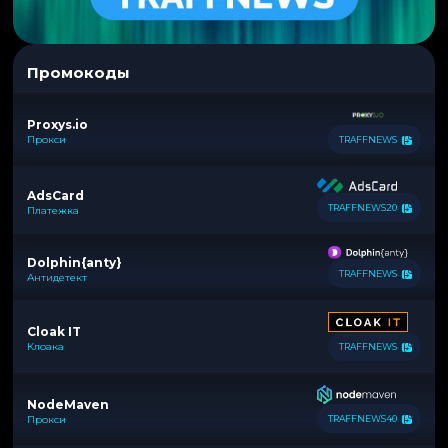
Промокоды
Proxys.io
Прокси
TRAFFNEWS
AdsCard
TRAFFNEWS20
Платежка
Dolphin{anty}
TRAFFNEWS
Антидетект
Cloak IT
Клоака
TRAFFNEWS
NodeMaven
Прокси
TRAFFNEWS40