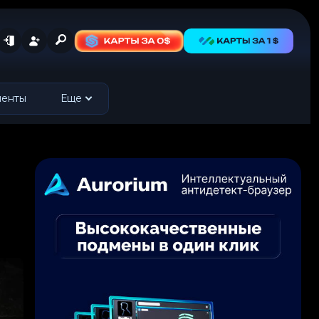
менты
Еще