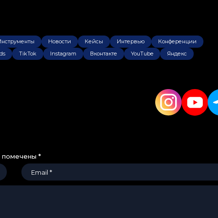
Инструменты
Новости
Кейсы
Интервью
Конференции
ds
TikTok
Instagram
Вконтакте
YouTube
Яндекс
я помечены
*