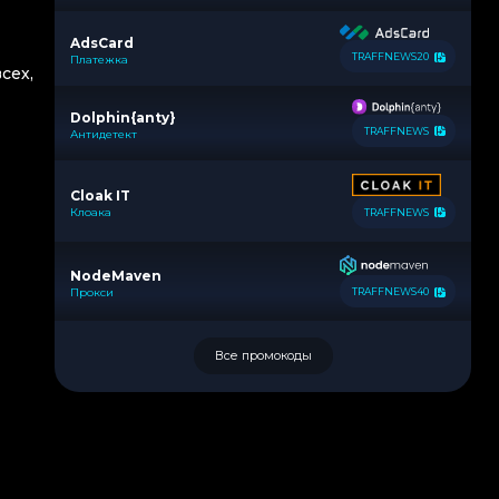
AdsCard
TRAFFNEWS20
Платежка
сех,
Dolphin{anty}
TRAFFNEWS
Антидетект
Cloak IT
Клоака
TRAFFNEWS
NodeMaven
Прокси
TRAFFNEWS40
Все промокоды