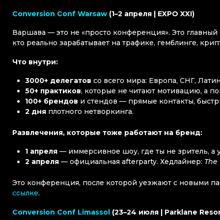
Conversion Conf Warsaw
(1–2 апреля | EXPO XXI)
Варшава — это не «просто конференция». Это главный 
кто реально зарабатывает на трафике, гемблинге, крип
Что внутри:
3000+ делегатов
со всего мира: Европа, СНГ, Лати
50+ практиков
, которые не читают мотивацию, а 
100+ брендов
и стендов — прямые контакты, быстр
2 дня
плотного нетворкинга.
Развлечения, которые тоже работают на бренд:
1 апреля
— иммерсивное шоу, где ты не зритель, а 
2 апреля
— официальная afterparty. Хедлайнер:
The 
Это конференция, после которой уезжают с новыми пар
ссылке
.
Conversion Conf Limassol
(23–24 июля | Parklane Resor