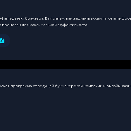
y} антидетект браузера. Выясняем, как защитить аккаунты от антифро
е процессы для максимальной эффективности.
нерская программа от ведущей букмекерской компании и онлайн-казин