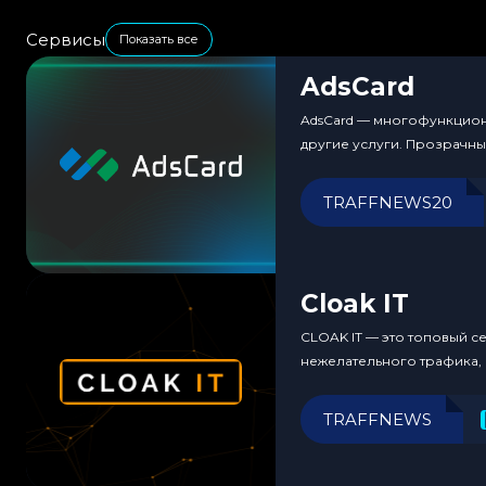
Сервисы
Показать все
AdsCard
AdsCard — многофункциона
другие услуги. Прозрачн
TRAFFNEWS20
Cloak IT
CLOAK IT — это топовый с
нежелательного трафика,
TRAFFNEWS