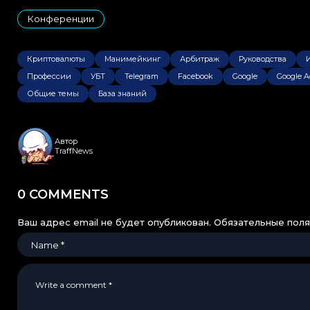
Конференции
Криптовалюты
Манимейкинг
Арбитраж
Руководства
Профессии
УБТ
Telegram
Facebook
Google
Google A
Общие темы
База знаний
Автор
TraffNews
0 COMMENTS
Ваш адрес email не будет опубликован.
Обязательные пол