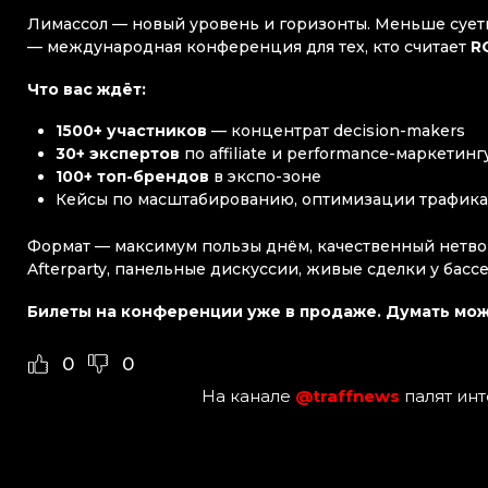
Лимассол — новый уровень и горизонты. Меньше суеты,
— международная конференция для тех, кто считает
R
Что вас ждёт:
1500+ участников
— концентрат decision-makers
30+ экспертов
по affiliate и performance-маркетинг
100+ топ-брендов
в экспо-зоне
Кейсы по масштабированию, оптимизации трафика
Формат — максимум пользы днём, качественный нетво
Afterparty, панельные дискуссии, живые сделки у бассе
Билеты на конференции уже в продаже. Думать мож
0
0
На канале
@traffnews
палят ин