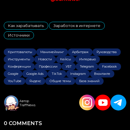
Как зарабатывать
Заработок в интернете
,
,
Источники
Криптовалюты
Манимейкинг
Арбитраж
Руководства
Инструменты
Новости
Кейсы
Интервью
Конференции
Профессии
УБТ
Telegram
Facebook
Google
Google Ads
TikTok
Instagram
Вконтакте
YouTube
Яндекс
Общие темы
База знаний
Автор
TraffNews
0 COMMENTS