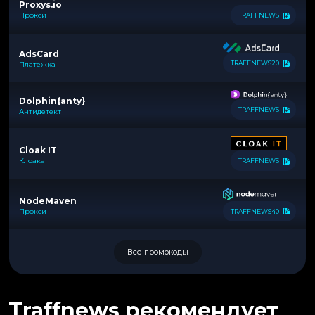
Proxys.io
Прокси
TRAFFNEWS
AdsCard
TRAFFNEWS20
Платежка
Dolphin{anty}
TRAFFNEWS
Антидетект
Cloak IT
Клоака
TRAFFNEWS
NodeMaven
Прокси
TRAFFNEWS40
Все промокоды
Traffnews рекомендует