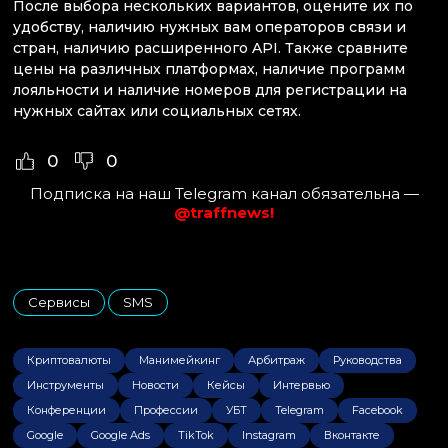
После выбора нескольких вариантов, оцените их по
удобству, наличию нужных вам операторов связи и
стран, наличию расширенного API. Также сравните
цены на различных платформах, наличие программ
лояльности и наличие номеров для регистрации на
нужных сайтах или социальных сетях.
0
0
Подписка на наш Telegram канал обязательна —
@traffnews!
Сервисы
SMS
,
Криптовалюты
Манимейкинг
Арбитраж
Руководства
Инструменты
Новости
Кейсы
Интервью
Конференции
Профессии
УБТ
Telegram
Facebook
Google
Google Ads
TikTok
Instagram
Вконтакте