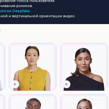
рования голоса пользователя.
учивания роликов.
ологии Deepfake
.
ной и вертикальной ориентации видео.