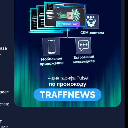
базе
—
вает
тва:
т
ешли