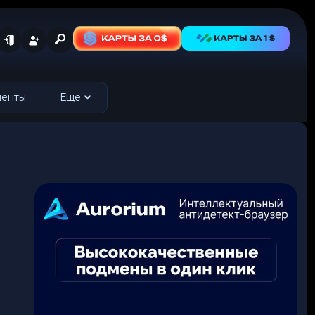
менты
Еще