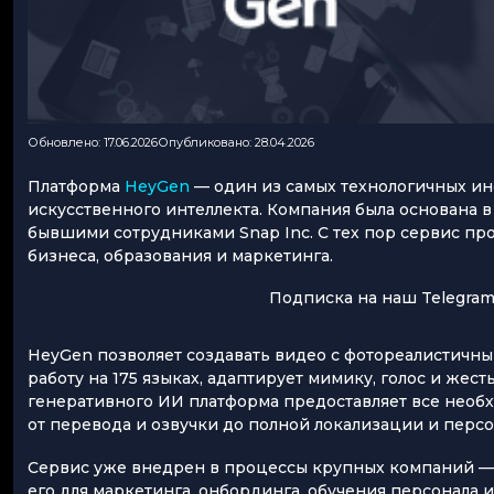
Обновлено: 17.06.2026
Опубликовано: 28.04.2026
Платформа
HeyGen
— один из самых технологичных ин
искусственного интеллекта. Компания была основана
бывшими сотрудниками Snap Inc. С тех пор сервис пр
бизнеса, образования и маркетинга.
Подписка на наш Telegram
HeyGen позволяет создавать видео с фотореалистичн
работу на 175 языках, адаптирует мимику, голос и жест
генеративного ИИ платформа предоставляет все необ
от перевода и озвучки до полной локализации и перс
Сервис уже внедрен в процессы крупных компаний — B
его для маркетинга, онбординга, обучения персонала