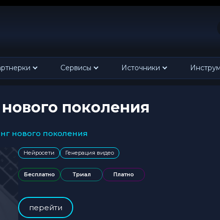
ртнерки
Сервисы
Источники
Инстру
 нового поколения
инг нового поколения
Нейросети
Генерация видео
Бесплатно
Триал
Платно
перейти