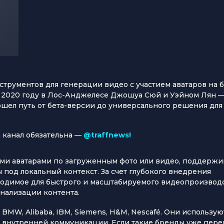
струментов для генерации видео с участием аватаров на 
 в 2020 году в Лос-Анджелесе Джошуа Сюй и Уэйном Лян 
ошел путь от бета-версии до универсального решения для
 канал обязательна —
@traffnews!
ыми аватарами по загруженным фото или видео, поддержи
ы под локальный контекст. За счет глубокого внедрения
ходимое для быстрого и масштабируемого видеопроизводс
онализации контента.
MW, Alibaba, IBM, Siemens, H&M, Nescafé. Они использую
 и внутренней коммуникации. Если такие бренды уже пер