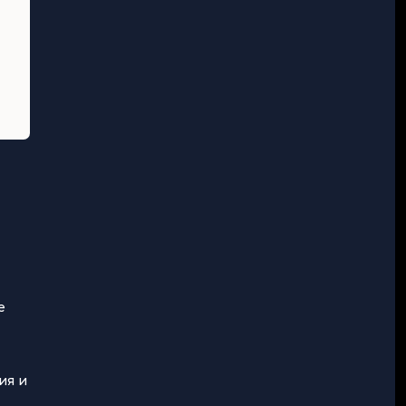
е
ия и