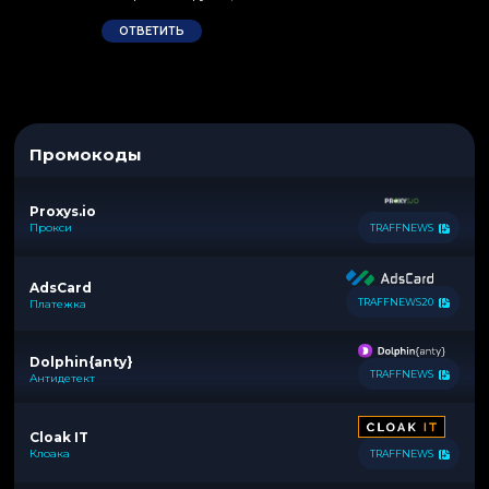
ОТВЕТИТЬ
Промокоды
Proxys.io
Прокси
TRAFFNEWS
AdsCard
TRAFFNEWS20
Платежка
Dolphin{anty}
TRAFFNEWS
Антидетект
Cloak IT
Клоака
TRAFFNEWS