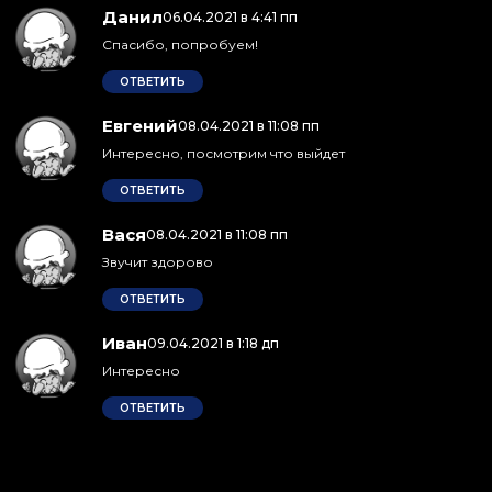
Данил
:
06.04.2021 в 4:41 пп
Спасибо, попробуем!
ОТВЕТИТЬ
Евгений
:
08.04.2021 в 11:08 пп
Интересно, посмотрим что выйдет
ОТВЕТИТЬ
Вася
:
08.04.2021 в 11:08 пп
Звучит здорово
ОТВЕТИТЬ
Иван
:
09.04.2021 в 1:18 дп
Интересно
ОТВЕТИТЬ