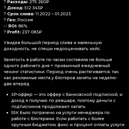
?
Расходы:
275 260₽
?
Доход:
512 343₽
?
Срок слива:
11.2022 – 01.2023
?
Гео:
Россия
✅
ROI:
86%
?
Profit:
237 083₽
Увидев большой период слива и маленькую
доходность, не спеши недооценивать кейс.
Занятость в работе по часам составила не больше
одного рабочего дня + привычный ежедневный
чекинг статистики. Период очень растягивается, так
как рекламные места у блогеров заняты на неделю-
две вперёд
SP-оффер
— это оффер с банковской подпиской, и
доход я получаю по ревшаре, поэтому деньги с
подписчиков продолжают капать
55К было потрачено на услуги менеджера по
работе с блогерами. Если работать с более
крупным бюджетом, фикс и процент оплаты услуги