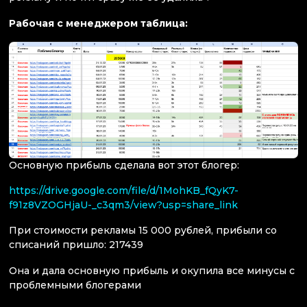
Рабочая с менеджером таблица:
Основную прибыль сделала вот этот блогер:
https://drive.google.com/file/d/1MohKB_fQyK7-
f91z8VZOGHjaU-_c3qm3/view?usp=share_link
При стоимости рекламы 15 000 рублей, прибыли со
списаний пришло: 217439
Она и дала основную прибыль и окупила все минусы с
проблемными блогерами