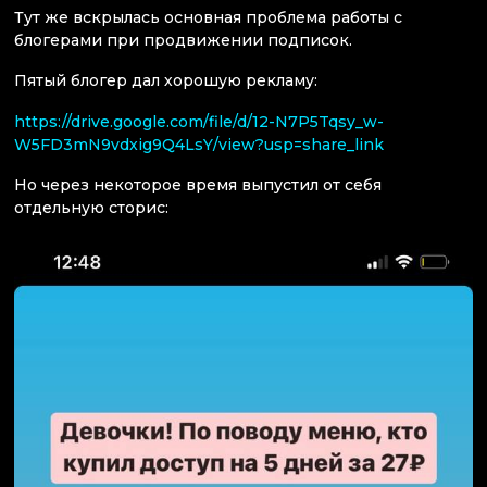
Тут же вскрылась основная проблема работы с
блогерами при продвижении подписок.
Пятый блогер дал хорошую рекламу:
https://drive.google.com/file/d/12-N7P5Tqsy_w-
W5FD3mN9vdxig9Q4LsY/view?usp=share_link
Но через некоторое время выпустил от себя
отдельную сторис: