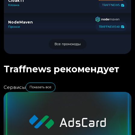
Cloak IT
Клоака
TRAFFNEWS
NodeMaven
Прокси
TRAFFNEWS40
Все промокоды
Traffnews рекомендует
Сервисы
Показать все