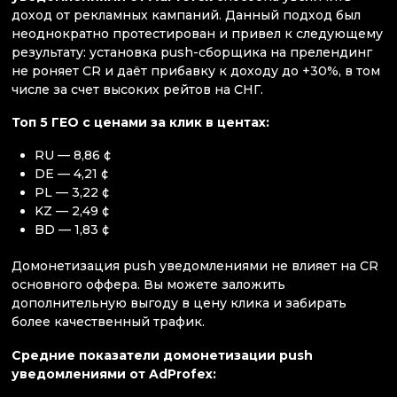
доход от рекламных кампаний. Данный подход был
неоднократно протестирован и привел к следующему
результату: установка push-сборщика на прелендинг
не роняет CR и даёт прибавку к доходу до +30%, в том
числе за счет высоких рейтов на СНГ.
Топ 5 ГЕО с ценами за клик в центах:
RU — 8,86 ¢
DE — 4,21 ¢
PL — 3,22 ¢
KZ — 2,49 ¢
BD — 1,83 ¢
Домонетизация push уведомлениями не влияет на CR
основного оффера. Вы можете заложить
дополнительную выгоду в цену клика и забирать
более качественный трафик.
Средние показатели домонетизации push
уведомлениями от AdProfex: