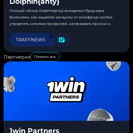
Dolphin{anty}
Полный обзор Dolphin{anty} антидетект браузера.
Выясняем, как защитить аккаунты от антифрод-систем,
управлять сотнями профилей, настраивать прокси и
автоматизировать рабочие процессы для максимальной
эффективности.
TRAFFNEWS
Партнерки
Показать все
1win Partners