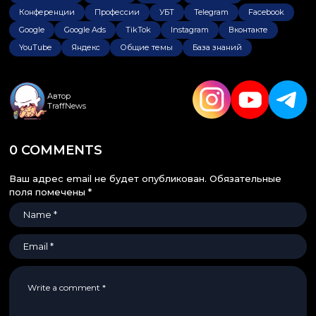
Конференции
Профессии
УБТ
Telegram
Facebook
Google
Google Ads
TikTok
Instagram
Вконтакте
YouTube
Яндекс
Общие темы
База знаний
Автор
TraffNews
0 COMMENTS
Ваш адрес email не будет опубликован.
Обязательные
поля помечены
*