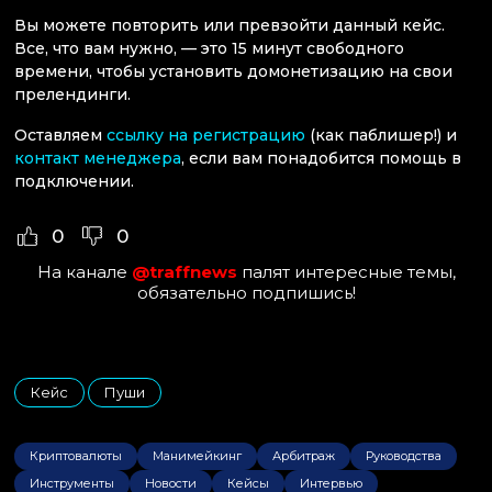
Вы можете повторить или превзойти данный кейс.
Все, что вам нужно, — это 15 минут свободного
времени, чтобы установить домонетизацию на свои
прелендинги.
Оставляем
ссылку на регистрацию
(как паблишер!) и
контакт менеджера
, если вам понадобится помощь в
подключении.
0
0
На канале
@traffnews
палят интересные темы,
обязательно подпишись!
Кейс
Пуши
,
Криптовалюты
Манимейкинг
Арбитраж
Руководства
Инструменты
Новости
Кейсы
Интервью