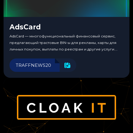
AdsCard
AdsCard — многофункциональный финансовый сервис,
предлагающий трастовые BIN-ы для рекламы, карты для
личных покупок, выплаты по реестрам и другие услуги.
Прозрачные комиссии, поддержка криптовалют и удобные
инструменты для управления финансами.
TRAFFNEWS20