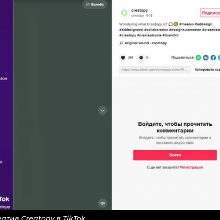
атив Creatopy в TikTok