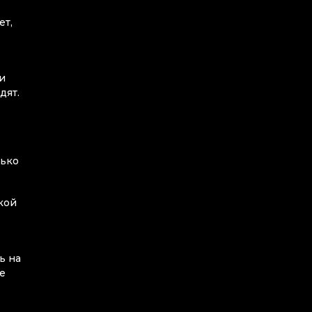
ет,
и
дят.
лько
кой
ь на
е