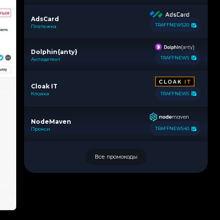
AdsCard
TRAFFNEWS20
Платежка
Dolphin{anty}
TRAFFNEWS
Антидетект
Cloak IT
Клоака
TRAFFNEWS
NodeMaven
Прокси
TRAFFNEWS40
Все промокоды