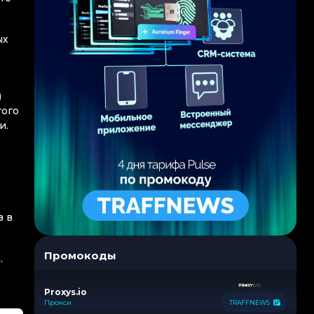
ых
)
того
и.
в в
Промокоды
.
Proxys.io
Прокси
TRAFFNEWS