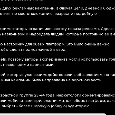
у двух рекламных кампаний, включая цели, дневной бюдж
гетинг по местоположению, возраст и подробную
ериментаторы ограничили частоту показа рекламы. Сделал
а навязчивой и надоедала людям, которые постоянно её ви
ую настройку для обеих платформ. Это было очень важно,
тобы сделать однозначный вывод.
eels, поэтому авторы эксперимента могли использовать то
шь несколькими вариантами.
ей, которые уже взаимодействовали с объявлением, но та
ламная кампании была направлена на верхнюю часть
озрастной группе 25-44 года, маркетологи ориентировалис
или мобильными приложениями, для обеих платформ, даж
ось выбрать более широкую (общую) аудиторию.