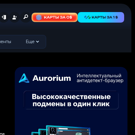
менты
Еще
те