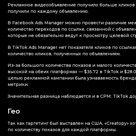
Рекламное видеообъявление получило больше кликов в 
получили по каждому объявлению.
В Facebook Ads Manager можно провести различие меж
количество переходов по ссылке, связанной с объявле
которые не обязательно ведут к просмотру целевой с
В TikTok Ads Manager нет показателя кликов по ссыл
количество кликов, полученных по объявлениям.
Из-за большого количества показов и малого количест
высокой на обеих платформах — $35.72 в TikTok и $28.08
целью рекламной кампании была узнаваемость бренда,
метрики.
Значительная разница наблюдается и в CPM: TikTok дорож
Гео
Так как таргетинг был выставлен на США, «Creatopy» 
по количеству показов для каждой платформы.