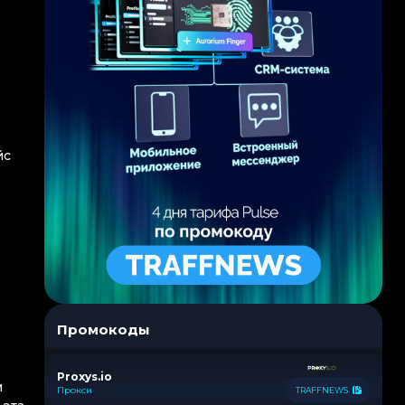
йс
Промокоды
Proxys.io
м
Прокси
TRAFFNEWS