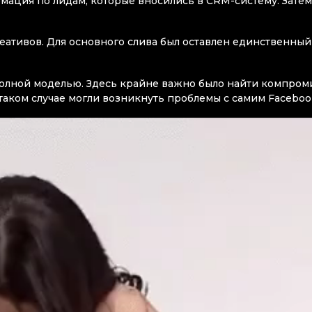
ация по лидам, которые вносились в CRM-систему. Затем
реативов. Для основного слива был оставлен единственный
 полной моделью. Здесь крайне важно было найти компром
таком случае могли возникнуть проблемы с самим Faceboo