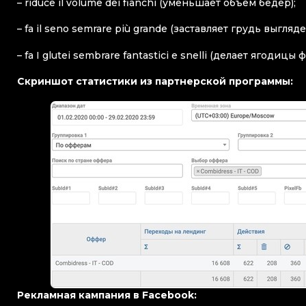
– riduce il volume dei fianchi (уменьшает объем бедер);
– fa il seno semrare più grande (заставляет грудь выгляд
– fa I glutei sembrare fantastici e snelli (делает ягоди
Скриншот статистики из партнерской программы:
Рекламная кампания в Facebook: