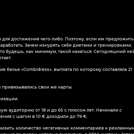
я для достижения чего-либо. Поэтому, если им предложить
аработать. Зачем изнурять себя диетами и тренировками,
то будешь, как минимум, такой казаться. Сегодняшний ке
тает.
 белье «Combidress», выплата по которому составляла 21
 привязывались свои же карты.
лизации.
ю аудиторию от 18 и до 65 с плюсом лет. Начинали с
ния с шагом в 10 € доходили до 79 €.
снизить количество негативных комментариев к рекламны