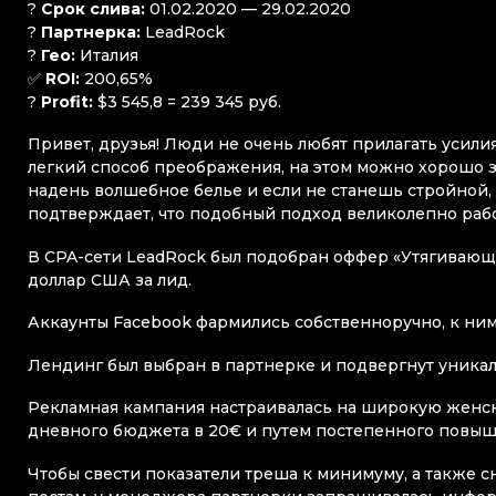
?
Срок слива:
01.02.2020 — 29.02.2020
?
Партнерка:
LeadRock
?
Гео:
Италия
✅
ROI:
200,65%
?
Profit:
$3 545,8 = 239 345 руб.
Привет, друзья! Люди не очень любят прилагать усили
легкий способ преображения, на этом можно хорошо з
надень волшебное белье и если не станешь стройной, 
подтверждает, что подобный подход великолепно рабо
В CPA-сети LeadRock был подобран оффер «Утягивающие
доллар США за лид.
Аккаунты Facebook фармились собственноручно, к ним
Лендинг был выбран в партнерке и подвергнут уника
Рекламная кампания настраивалась на широкую женску
дневного бюджета в 20€ и путем постепенного повыше
Чтобы свести показатели треша к минимуму, а также 