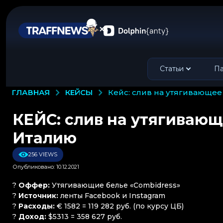
Статьи
Па
КЕЙСЫ
ГЛАВНАЯ
кейс: слив на утягивающее
КЕЙС: слив на утягивающе
Италию
256 VIEWS
Опубликовано: 10.12.2021
?
Оффер:
Утягивающие белье «Combidress»
?
Источник:
ленты Facebook и Instagram
?
Расходы:
€ 1582 = 119 282 руб. (по курсу ЦБ)
?
Доход:
$5313 = 358 627 руб.