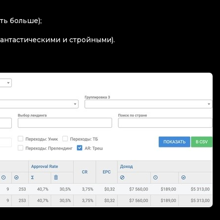
еть больше);
цы фантастическими и стройными).