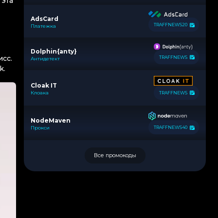
 эта
AdsCard
TRAFFNEWS20
Платежка
Dolphin{anty}
исс.
TRAFFNEWS
Антидетект
k.
Cloak IT
Клоака
TRAFFNEWS
NodeMaven
Прокси
TRAFFNEWS40
Все промокоды