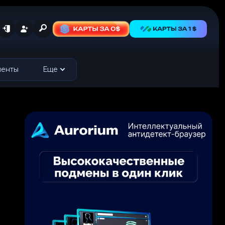
менты
Еще