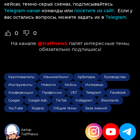
кейсах, темно-серых схемах, подписывайтесь
Telegram-канал
команды или
посетите их сайт
. Если у
вас остались вопросы, можете задать их в
Telegram
.
0
0
На канале
@traffnews
палят интересные темы,
обязательно подпишись!
Криптовалюты
Манимейкинг
Арбитраж
Руководства
Инструменты
Новости
Кейсы
Интервью
Конференции
Профессии
УБТ
Telegram
Facebook
Google
Google Ads
TikTok
Instagram
Вконтакте
YouTube
Яндекс
Общие темы
База знаний
Автор
TraffNews