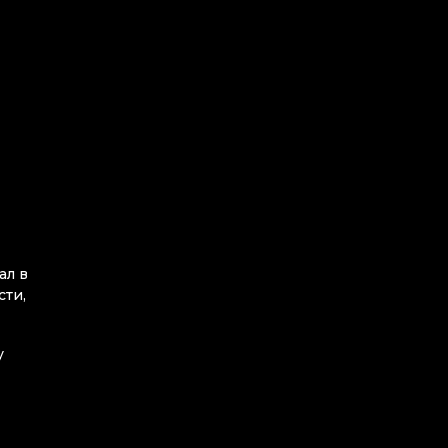
ал в
сти,
у