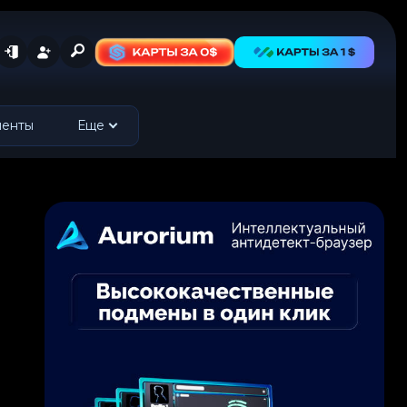
менты
Еще