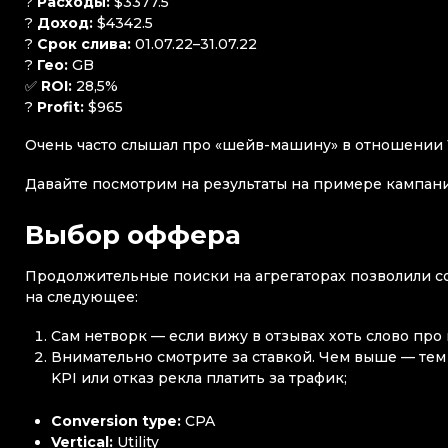
?
Расходы:
$3377.5
?
Доход:
$4342.5
?
Срок слива:
01.07.22–31.07.22
?
Гео:
GB
✅
ROI:
28,5%
?
Profit:
$965
Очень часто слышал про «шейв-машину» в отношении Т
Давайте посмотрим на результаты на примере кампани
Выбор оффера
Продолжительные поиски на агрегаторах позволили с
на следующее:
Сам нетворк — если вижу в отзывах хоть слово про
Внимательно смотрите за ставкой. Чем выше — те
KPI или отказ рекла платить за трафик;
Conversion type:
CPA
Vertical:
Utility