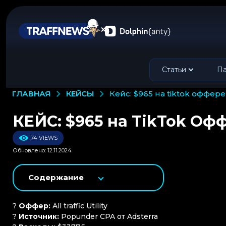
Статьи
Па
КЕЙСЫ
ГЛАВНАЯ
кейс: $965 на tiktok оффе
КЕЙС: $965 на TikTok О
174 VIEWS
Обновлено: 12.11.2024
Содержание
?
Оффер:
All traffic Utility
?
Источник:
Popunder CPA от Adsterra