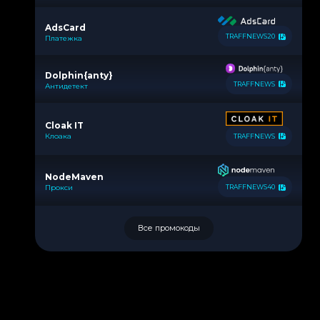
AdsCard
TRAFFNEWS20
Платежка
Dolphin{anty}
TRAFFNEWS
Антидетект
Cloak IT
Клоака
TRAFFNEWS
NodeMaven
Прокси
TRAFFNEWS40
Все промокоды