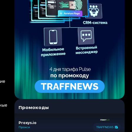
ние
ные
Промокоды
Proxys.io
Прокси
TRAFFNEWS