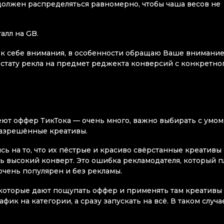
должен распределяться равномерно, чтобы чаша весов не
алл на GB.
ет к себе внимания, в особенности обращаю Ваше внимани
 стату рекла на предмет реджекта конверсий с конкретно
еют оффер ТикТока — очень много, важно выбирать с умом
разрешённые креативы.
сь на то, что их пёстрые и красиво свёрстанные креативы
ь высокий конверт. Это ошибка рекламодателя, который п
очень популярен и без рекламы.
которые дают пощупать оффер и применять там креативы 
ик на категории, а сразу запускать на всё. В таком случа