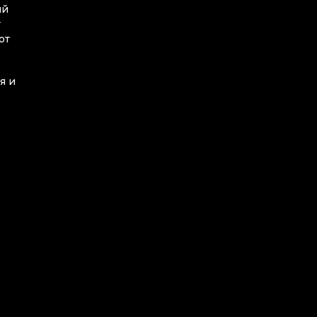
ий
т
от
я и