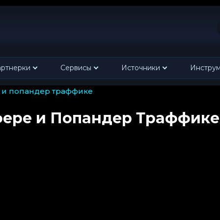
ртнерки
Сервисы
Источники
Инстру
ре и попандер траффике
ффере и Попандер Траффике