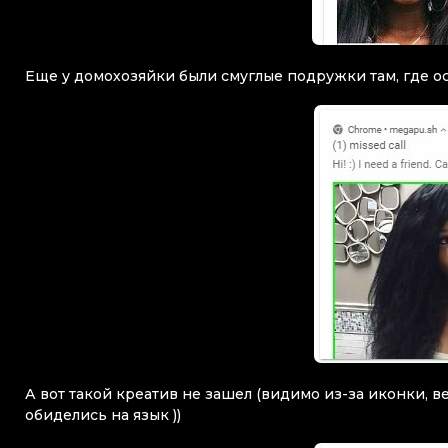
Еще у домохозяйки были смуглые подружки там, где о
А вот такой креатив не зашел (видимо из-за иконки, 
обиделись на язык ))