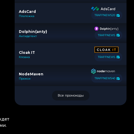
AdsCard
TRAFFNEWS20
Платежка
Dolphin{anty}
TRAFFNEWS
Антидетект
Cloak IT
Клоака
TRAFFNEWS
NodeMaven
Прокси
TRAFFNEWS40
Все промокоды
ждет
ми.