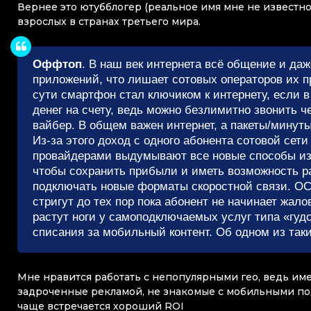
Вернее это ютубблогер (реальное имя мне не известно
взрослых в странах третьего мира.
Оффтоп
. В наш век интернета всё общение и да
приложений, что лишает сотовых операторов их пр
сути смартфон стал ключиком к интернету, если 
денег на счету, ведь можно безлимитно звонить ч
вайбер. В общем важен интернет, а пакеты/мину
Из-за этого доход с одного абонента сотовой сети
провайдерами выдумывают все новые способы изв
чтобы сохранить прибыли и иметь возможность ра
подключать новые форматы скоростной связи. ОСС
стригут до тех пор пока абонент не начинает жал
растут ноги у самоподключаемых услуг типа «гуд
списания за мобильный контент. Об одном из таки
Мне нравится работать с непопулярными гео, ведь им
задроченные рекламой, не знакомые с мобильными по
чаще встречается хороший ROI