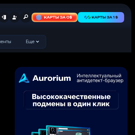
менты
Еще