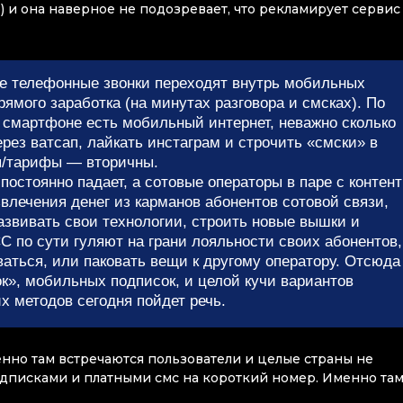
) и она наверное не подозревает, что рекламирует сервис
же телефонные звонки переходят внутрь мобильных
ямого заработка (на минутах разговора и смсках). По
в смартфоне есть мобильный интернет, неважно сколько
ерез ватсап, лайкать инстаграм и строчить «смски» в
ты/тарифы — вторичны.
 постоянно падает, а сотовые операторы в паре с контент
лечения денег из карманов абонентов сотовой связи,
звивать свои технологии, строить новые вышки и
 по сути гуляют на грани лояльности своих абонентов,
оваться, или паковать вещи к другому оператору. Отсюда
ок», мобильных подписок, и целой кучи вариантов
х методов сегодня пойдет речь.
енно там встречаются пользователи и целые страны не
дписками и платными смс на короткий номер. Именно та