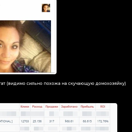
ьтат (видимо сильно похожа на скучающую домохозяйку)