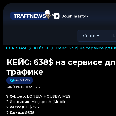
Статьи
Па
КЕЙСЫ
ГЛАВНАЯ
кейс: 638$ на сервисе дл
КЕЙС: 638$ на сервисе д
трафике
262 VIEWS
Опубликовано: 08.01.2021
?
Оффер:
LONELY HOUSEWIVES
?
Источник:
Megapush (Mobile)
?
Расходы:
$226
?
Доход:
$638