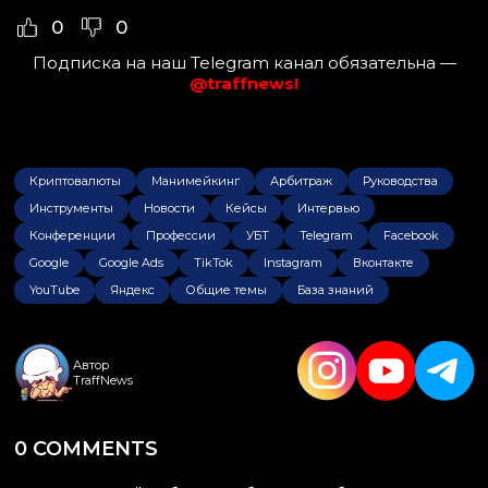
0
0
Подписка на наш Telegram канал обязательна —
@traffnews!
Криптовалюты
Манимейкинг
Арбитраж
Руководства
Инструменты
Новости
Кейсы
Интервью
Конференции
Профессии
УБТ
Telegram
Facebook
Google
Google Ads
TikTok
Instagram
Вконтакте
YouTube
Яндекс
Общие темы
База знаний
Автор
TraffNews
0 COMMENTS