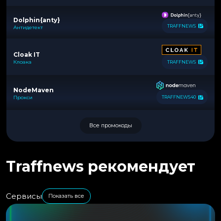
Dolphin{anty}
TRAFFNEWS
Антидетект
Cloak IT
Клоака
TRAFFNEWS
NodeMaven
Прокси
TRAFFNEWS40
Все промокоды
Traffnews рекомендует
Сервисы
Показать все