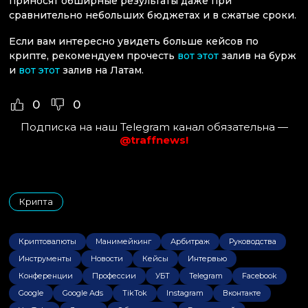
приносят обширные результаты даже при
сравнительно небольших бюджетах и в сжатые сроки.
Если вам интересно увидеть больше кейсов по
крипте, рекомендуем прочесть
вот этот
залив на бурж
и
вот этот
залив на Латам.
0
0
Подписка на наш Telegram канал обязательна —
@traffnews!
Крипта
Криптовалюты
Манимейкинг
Арбитраж
Руководства
Инструменты
Новости
Кейсы
Интервью
Конференции
Профессии
УБТ
Telegram
Facebook
Google
Google Ads
TikTok
Instagram
Вконтакте