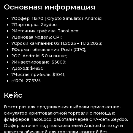
Основная информация
?Оффер: 11570 | Crypto Simulator Android;
?Партнерка: Zeydoo;
?Источник трафика: TacoLoco;
?Ценовая модель: CPI;
?Сроки кампании: 02.11.2023 – 11.12.2023;
❓Формат объявления: Push (CPC);
?ОС: Android, 5.0 и выше;
?Инвестировано: $3809;
?Доход: $4850;
?Чистая прибыль: $1041;
✅ROI: 27,33%.
Кейс
В этот раз для продвижения выбрали приложение-
симулятор криптовалютной торговли с помощью
флафферов TacoLoco, работали через CPA-сеть Zeydoo.
Оффер заточен под пользователей Android и по сути
является обучалкой для торговли криптой без