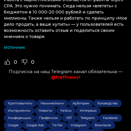
CPA. Это нужно понимать. Сюда нельзя «влететь» с
бюджетом в 10 000-20 000 рублей и сделать
миллионы. Также нельзя и работать по принципу «Мое
дело продать, а ваше купить» — у пользователей есть
возможность оставить отзыв и поделиться своим
мнением о товаре.
Источник
0
0
Подписка на наш Telegram канал обязательна —
@traffnews!
Криптовалюты
Манимейкинг
Арбитраж
Руководства
Инструменты
Новости
Кейсы
Интервью
Конференции
Профессии
УБТ
Telegram
Facebook
Google
Google Ads
TikTok
Instagram
Вконтакте