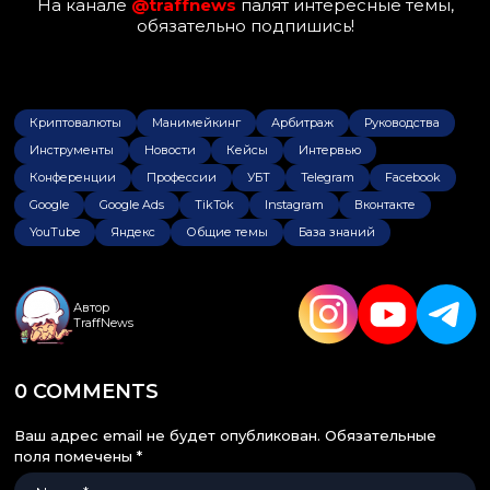
На канале
@traffnews
палят интересные темы,
обязательно подпишись!
Криптовалюты
Манимейкинг
Арбитраж
Руководства
Инструменты
Новости
Кейсы
Интервью
Конференции
Профессии
УБТ
Telegram
Facebook
Google
Google Ads
TikTok
Instagram
Вконтакте
YouTube
Яндекс
Общие темы
База знаний
Автор
TraffNews
0 COMMENTS
Ваш адрес email не будет опубликован.
Обязательные
поля помечены
*