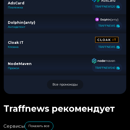
AdsCard
TRAFFNEWS20
Платежка
Dolphin{anty}
TRAFFNEWS
Антидетект
Cloak IT
Клоака
TRAFFNEWS
NodeMaven
Прокси
TRAFFNEWS40
Все промокоды
Traffnews рекомендует
Сервисы
Показать все