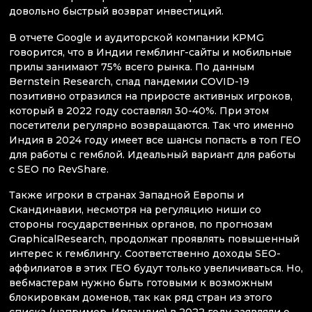
довольно быстрый возврат инвестиций.
В отчете Google и аудиторской компании KPMG
говорится, что в Индии гемблинг-сайты и мобильные
прилы занимают 75% всего рынка. По данным
Bernstein Research, спад пандемии COVID-19
позитивно отразился на приросте активных игроков,
который в 2022 году составлял 30-40%. При этом
посетители регулярно возвращаются. Так что именно
Индия в 2024 году имеет все шансы попасть в топ ГЕО
для работы с гемблой. Идеальный вариант для работы
с SEO по RevShare.
Также игроки в странах Западной Европы и
Скандинавии, несмотря на регуляцию ниши со
стороны государственных органов, по прогнозам
GraphicalResearch, продолжат проявлять повышенный
интерес к гемблингу. Соответственно доходы SEO-
аффилиатов в этих ГЕО будут только увеличиваться. Но,
вебмастерам нужно быть готовыми к возможным
блокировкам доменов, так как ряд стран из этого
списка (например, Ирландия) в 2022 году заявляли о