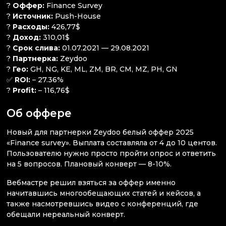
?
Оффер:
Finance Survey
?
Источник:
Push-House
?
Расходы:
426,77$
?
Доход:
310,01$
?
Срок слива:
01.07.2021 — 29.08.2021
?
Партнерка:
Zeydoo
?
Гео:
GH, NG, KE, ML, ZM, BR, CM, MZ, PH, GN
✅
ROI:
– 27.36%
?
Profit:
– 116,76$
Об оффере
Новый для партнерки Zeydoo белый оффер 2025
«Finance survey». Выплата составляла от 4 до 10 центов.
Пользователю нужно просто пройти опрос и ответить
на 5 вопросов. Плановый конверт — 8-10%.
Вебмастре решил взяться за оффер именно
начитавшись многообещающих статей и кейсов, а
также насмотревшись видео с конференций, где
обещали нереальный конверт.