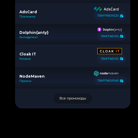
AdsCard
TRAFFNEWS20
Платежка
Dolphin{anty}
TRAFFNEWS
Антидетект
Cloak IT
Клоака
TRAFFNEWS
NodeMaven
Прокси
TRAFFNEWS40
Все промокоды