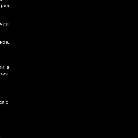
ерез
ичии
ков,
и, в
ния.
ся с