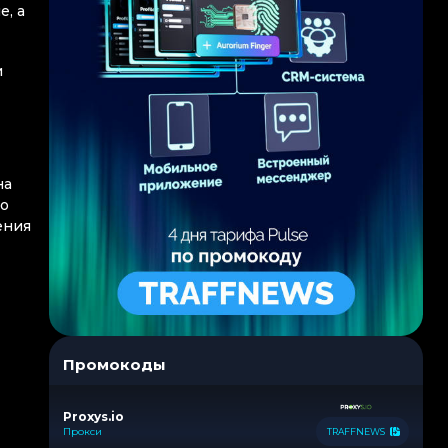
е, а
и
на
до
ения
Промокоды
Proxys.io
Прокси
TRAFFNEWS