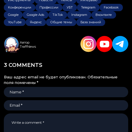
Конференции
Профессии
УБТ
Telegram
Facebook
Google
Google Ads
TikTok
Instagram
Вконтакте
YouTube
Яндекс
Общие темы
База знаний
Автор
TraffNews
3 COMMENTS
Ваш адрес email не будет опубликован.
Обязательные
поля помечены
*