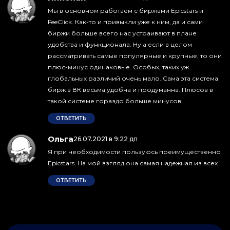
Мы в основном работаем с биржами Epicstars и
FeeClick. Как-то и привыкли уже к ним, да и сами
биржи больше всего нас устраивают в плане
удобства и функционала. Ну а если в целом
рассматривать самые популярные и крупные, то они
плюс-минус одинаковые. Особых, таких уж
глобальных различий очень мало. Сама эта система
бирж в ВК весьма удобна и продуманна. Плюсов в
такой системе гораздо больше минусов
ОТВЕТИТЬ
Ольга
:
26.07.2021 в 9:22 дп
Я при необходимости пользуюсь преимущественно
Epicstars. На мой взгляд она самая надежная из всех.
ОТВЕТИТЬ