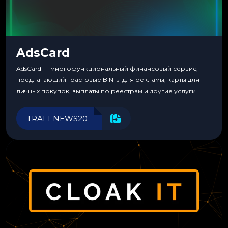
AdsCard
AdsCard — многофункциональный финансовый сервис,
предлагающий трастовые BIN-ы для рекламы, карты для
личных покупок, выплаты по реестрам и другие услуги.
Прозрачные комиссии, поддержка криптовалют и удобные
инструменты для управления финансами.
TRAFFNEWS20