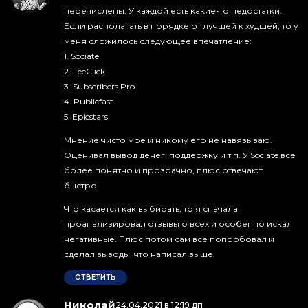
перечислены. У каждой есть какие-то недостатки.
Если располагать в порядке от лучшей к худшей, то у
меня сложилось следующее впечатление:
1. Sociate
2. FeeClick
3. Subscribers.Pro
4. Publicfast
5. Epicstars
Мнение чисто мое и никому его не навязываю.
Оценивал вывод денег, поддержку и т.п. У Sociate все
более понятно и прозрачно, плюс отвечают
быстро.
Что касается как выбирать, то я сначала
проанализировал отзывы о всех и особенно искал
негативные. Плюс потом сам все попробовал и
сделал выводы, что написал выше.
ОТВЕТИТЬ
Николай
:
24.04.2021 в 12:19 дп