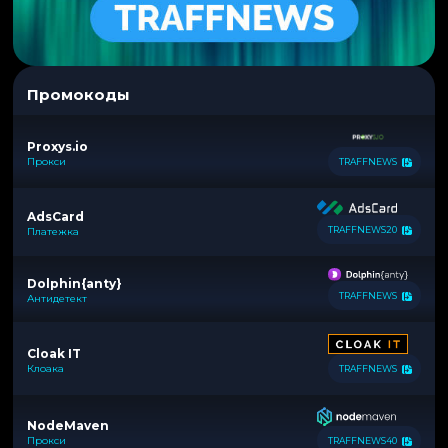
Промокоды
Proxys.io
Прокси
TRAFFNEWS
AdsCard
TRAFFNEWS20
Платежка
Dolphin{anty}
TRAFFNEWS
Антидетект
Cloak IT
Клоака
TRAFFNEWS
NodeMaven
Прокси
TRAFFNEWS40