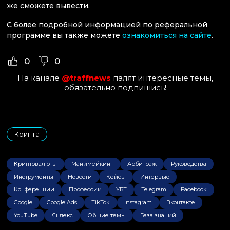
же сможете вывести.
С более подробной информацией по реферальной
программе вы также можете
ознакомиться на сайте
.
0
0
На канале
@traffnews
палят интересные темы,
обязательно подпишись!
Крипта
Криптовалюты
Манимейкинг
Арбитраж
Руководства
Инструменты
Новости
Кейсы
Интервью
Конференции
Профессии
УБТ
Telegram
Facebook
Google
Google Ads
TikTok
Instagram
Вконтакте
YouTube
Яндекс
Общие темы
База знаний