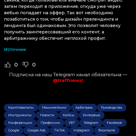
затем переходит в приложение, откуда уже через
вебью попадает на оффер. Так вот необходимо
позаботиться о том, чтобы дизайн прелендинга и
лендинга был одинаковым. Это позволит человеку
получить заинтересовавший его контент, а
арбитражнику обеспечит неплохой профит.
Источник
0
0
Подписка на наш Telegram канал обязательна —
@traffnews!
Криптовалюты
Манимейкинг
Арбитраж
Руководства
Инструменты
Новости
Кейсы
Интервью
Конференции
Профессии
УБТ
Telegram
Facebook
Google
Google Ads
TikTok
Instagram
Вконтакте