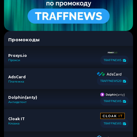
Промокоды
Proxys.io
Прокси
TRAFFNEWS
AdsCard
TRAFFNEWS20
Платежка
Dolphin{anty}
TRAFFNEWS
Антидетект
Cloak IT
Клоака
TRAFFNEWS