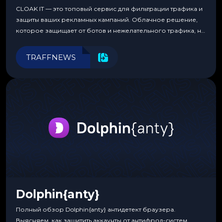
CLOAK IT — это топовый сервис для фильтрации трафика и
защиты ваших рекламных кампаний. Облачное решение,
которое защищает от ботов и нежелательного трафика, не
требуя специальных знаний или навыков
программирования.
TRAFFNEWS
Dolphin{anty}
Полный обзор Dolphin{anty} антидетект браузера.
Выясняем, как защитить аккаунты от антифрод-систем,