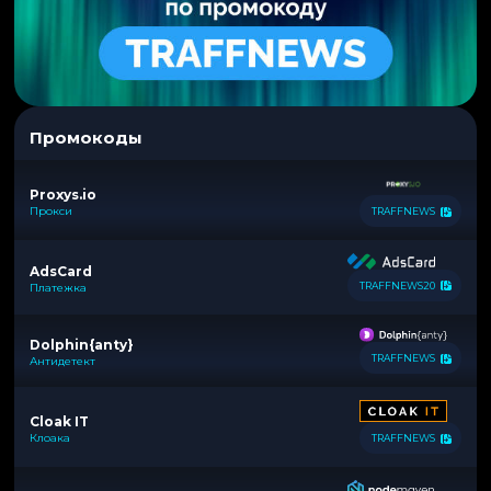
Промокоды
Proxys.io
Прокси
TRAFFNEWS
AdsCard
TRAFFNEWS20
Платежка
Dolphin{anty}
TRAFFNEWS
Антидетект
Cloak IT
Клоака
TRAFFNEWS