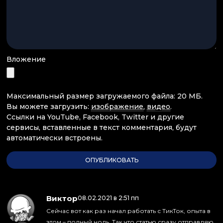
Вложение
Максимальный размер загружаемого файла: 20 МБ.
Вы можете загрузить:
изображение
,
видео
.
Ссылки на YouTube, Facebook, Twitter и другие
сервисы, вставленные в текст комментария, будут
автоматически встроены.
Виктор
:
08.02.2021 в 2:51 пп
Сейчас вот как раз начал работать с ТикТок, опыта в
этом – полный ноль. Так что статью сразу отправляю