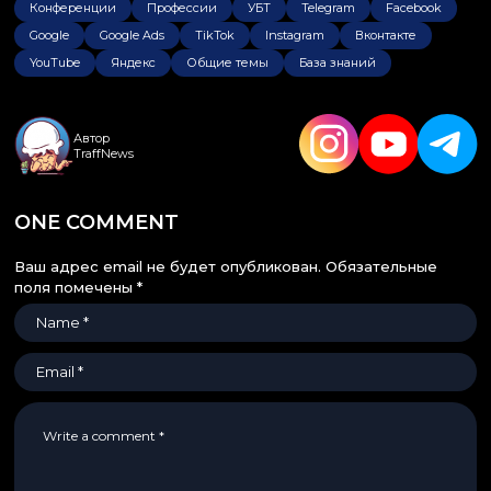
Конференции
Профессии
УБТ
Telegram
Facebook
Google
Google Ads
TikTok
Instagram
Вконтакте
YouTube
Яндекс
Общие темы
База знаний
Автор
TraffNews
ONE COMMENT
Ваш адрес email не будет опубликован.
Обязательные
поля помечены
*