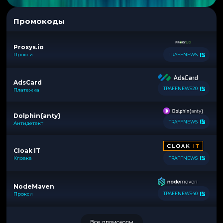
Промокоды
Proxys.io
Прокси
TRAFFNEWS
AdsCard
TRAFFNEWS20
Платежка
Dolphin{anty}
TRAFFNEWS
Антидетект
Cloak IT
Клоака
TRAFFNEWS
NodeMaven
Прокси
TRAFFNEWS40
Все промокоды