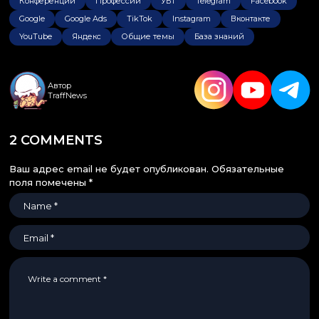
Конференции
Профессии
УБТ
Telegram
Facebook
Google
Google Ads
TikTok
Instagram
Вконтакте
YouTube
Яндекс
Общие темы
База знаний
Автор
TraffNews
2 COMMENTS
Ваш адрес email не будет опубликован.
Обязательные
поля помечены
*