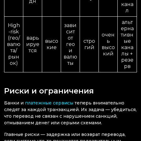
дн
кана
л
альт
High
зави
ерна
-risk
сит
очен
тивн
(гео/
варь
от
высо
стро
ь
ые
валю
ируе
гео
кие
гий
высо
кана
та/
тся
и
кий
лы +
рын
валю
резе
ок)
ты
рв
Риски и ограничения
Банки и
платежные сервисы
теперь внимательно
следят за каждой транзакцией. Их задача — убедиться,
что перевод не связан с нарушением санкций,
отмыванием денег или серыми схемами.
Главные риски — задержка или возврат перевода,