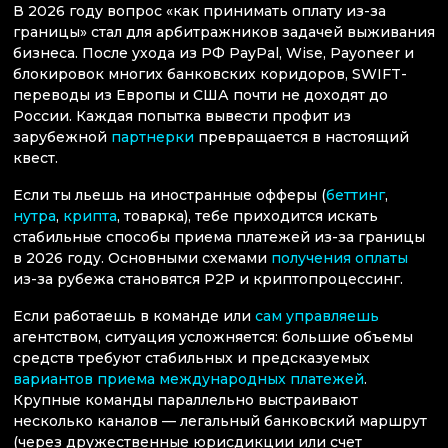
В 2026 году вопрос «как принимать оплату из-за
границы» стал для арбитражников задачей выживания
бизнеса. После ухода из РФ PayPal, Wise, Payoneer и
блокировок многих банковских коридоров, SWIFT-
переводы из Европы и США почти не доходят до
России. Каждая попытка вывести профит из
зарубежной
партнерки
превращается в настоящий
квест.
Если ты льешь на иностранные офферы (
беттинг
,
нутра
,
крипта
, товарка), тебе приходится искать
стабильные способы приема платежей из-за границы
в 2026 году. Основными схемами
получения оплаты
из-за рубежа становятся P2P и криптопроцессинг.
Если работаешь в команде или
сам управляешь
агентством, ситуация усложняется: большие объемы
средств требуют стабильных и предсказуемых
вариантов приема международных платежей
.
Крупные команды параллельно выстраивают
несколько каналов — легальный банковский маршрут
(через дружественные юрисдикции или счет