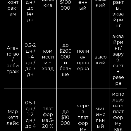
конт
дн /
$100
енн
ракт
кие
кий
ракт
до
000
ый
ы,
ам
14+
эква
дн
йри
нг
эква
йри
0,5-2
до
Аген
нг/
дн /
ком
$200
полн
тство
зару
1-4
исси
000
ая
высо
/
б.
дн /
и +
и
пров
кий
арби
счет
до 7
холд
боль
ерка
траж
+
дн
ше
резе
рв
испо
льзо
0,5-1
чере
вать
дн /
плат
мин
Мар
до
з
плат
1-2
фор
има
кетп
$10
плат
фор
дн /
ма 5-
льн
лейс
000
фор
му
до 4
20 %
ый
му
как