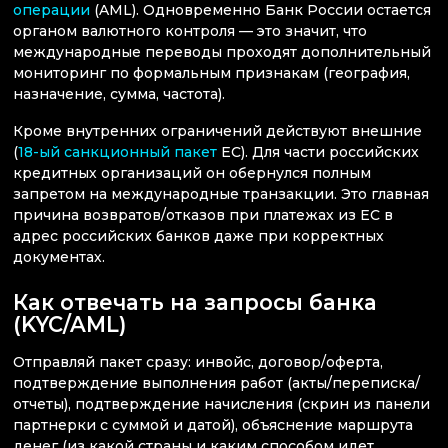
операции
(AML). Одновременно Банк России остается
органом валютного контроля — это значит, что
международные переводы проходят дополнительный
мониторинг по формальным признакам (география,
назначение, сумма, частота).
Кроме внутренних ограничений действуют внешние
(
18-ый санкционный пакет
ЕС). Для части российских
кредитных организаций он обернулся полным
запретом на международные транзакции. Это главная
причина возвратов/отказов при платежах из ЕС в
адрес российских банков даже при корректных
документах.
Как отвечать на запросы банка
(KYC/AML)
Отправляй пакет сразу: инвойс, договор/оферта,
подтверждение выполнения работ (акты/переписка/
отчеты), подтверждение начисления (скрин из панели
партнерки с суммой и датой), объяснение маршрута
денег (из какой страны и каким способом идет