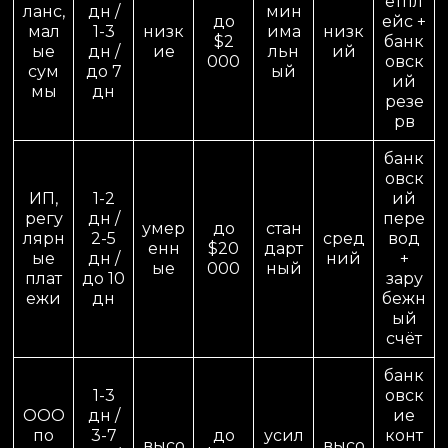
етпл
ланс,
дн /
мин
до
ейс +
мал
1-3
низк
има
низк
$2
банк
ые
дн /
ие
льн
ий
000
овск
сум
до 7
ый
ий
мы
дн
резе
рв
банк
овск
ИП,
1-2
ий
регу
дн /
пере
умер
до
стан
лярн
2-5
сред
вод
енн
$20
дарт
ые
дн /
ний
+
ые
000
ный
плат
до 10
зару
ежи
дн
бежн
ый
счёт
банк
1-3
овск
ООО
дн /
ие
по
3-7
до
усил
конт
высо
высо