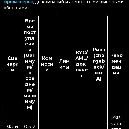
фрилансеров
, до компаний и агентств с миллионными
оборотами.
Вре
мя
пост
упл
ени
я
Риск
KYC/
(мин
(cha
Реко
Сце
Ком
AML/
иму
Лим
rgeb
мен
нари
исси
док-
м/
иты
ack/
дац
й
и
паке
в
хол
ия
т
сре
д)
дне
м/
макс
иму
м)
PSP-
марк
Фри
0,5-2