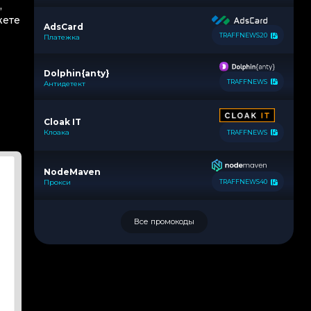
,
жете
AdsCard
TRAFFNEWS20
Платежка
Dolphin{anty}
TRAFFNEWS
Антидетект
Cloak IT
Клоака
TRAFFNEWS
NodeMaven
Прокси
TRAFFNEWS40
Все промокоды