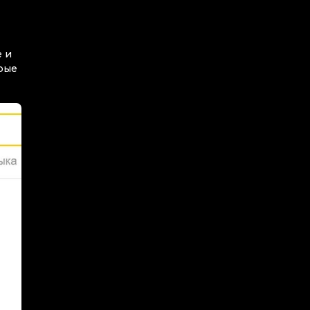
е и
орые