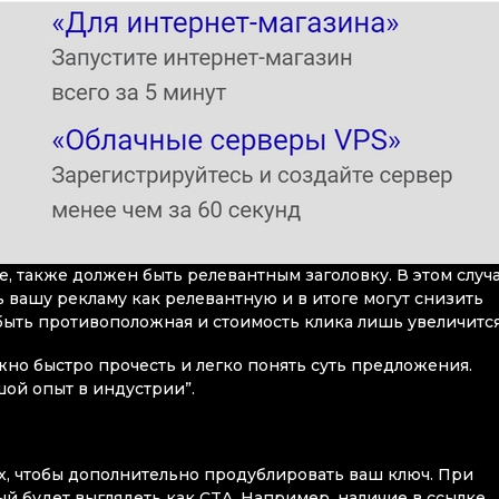
е, также должен быть релевантным заголовку. В этом случ
 вашу рекламу как релевантную и в итоге могут снизить
 быть противоположная и стоимость клика лишь увеличитс
но быстро прочесть и легко понять суть предложения.
ьшой опыт в индустрии”.
х, чтобы дополнительно продублировать ваш ключ. При
й будет выглядеть как CTA. Например, наличие в ссылке