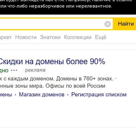
ели что-либо неразборчивое или нерелевантное.