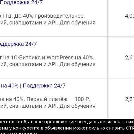
ентов, чтобы ваше предложение всегда выделялось на их
ены у конкурента в объявлении может сильно снизить CTR