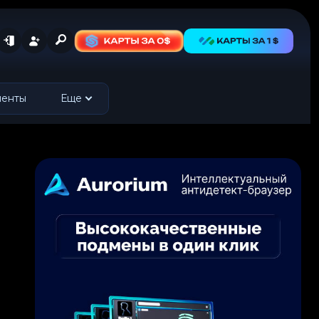
менты
Еще