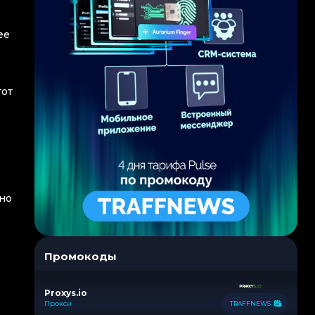
ее
тот
дно
Промокоды
Proxys.io
Прокси
TRAFFNEWS