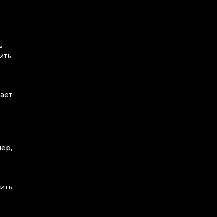
ь
ить
вает
ер,
сить