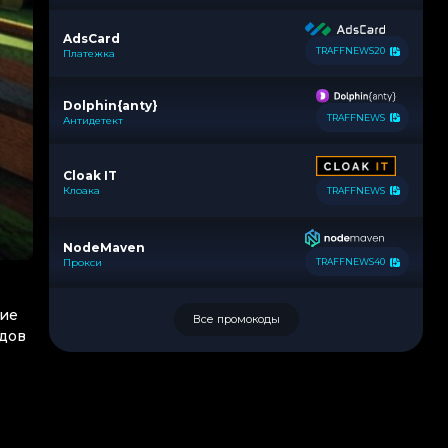
AdsCard
TRAFFNEWS20
Платежка
Dolphin{anty}
TRAFFNEWS
Антидетект
Cloak IT
Клоака
TRAFFNEWS
NodeMaven
Прокси
TRAFFNEWS40
кие
Все промокоды
одов