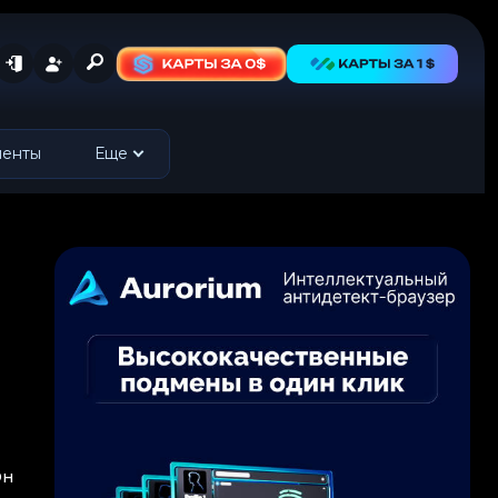
менты
Еще
Он